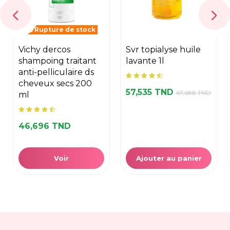
Rupture de stock
vichy dercos
svr topialyse huile
shampoing traitant
lavante 1l
anti-pelliculaire ds
cheveux secs 200
57,535 TND
67,688 TND
ml
46,696 TND
Voir
Ajouter au panier