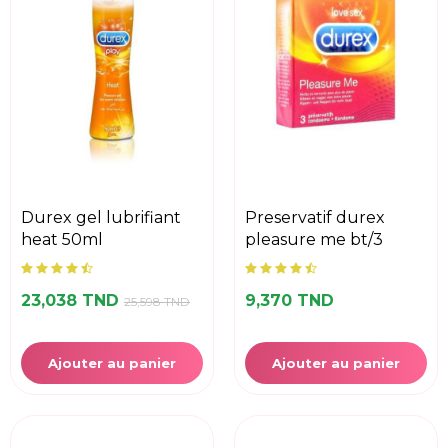
durex gel lubrifiant
preservatif durex
heat 50ml
pleasure me bt/3
23,038 TND
9,370 TND
25,598 TND
Ajouter au panier
Ajouter au panier