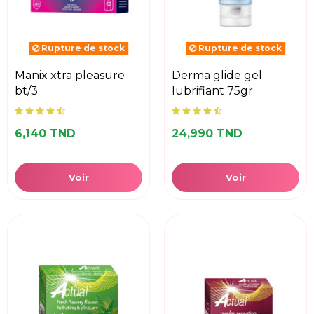
Rupture de stock
Rupture de stock
manix xtra pleasure
derma glide gel
bt/3
lubrifiant 75gr
6,140 TND
24,990 TND
Voir
Voir