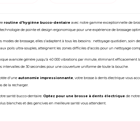
tre
routine d'hygiène bucco-dentaire
avec notre gamme exceptionnelle de brosse
nt technologie de pointe et design ergonomique pour une expérience de brossage opti
s modes de brossage, elles s'adaptent à tous les besoins : nettoyage quotidien, soin 
aux poils ultra-souples, atteignent les zones difficiles d'accès pour un nettoyage comp
ique avancée génère jusqu'à 40 000 vibrations par minute, éliminant efficacement la
s intervalles de 30 secondes pour une couverture uniforme de toute la bouche.
dotée d'une
autonomie impressionnante
, votre brosse à dents électrique vous a
s de la recharger.
otre santé bucco-dentaire.
Optez pour une brosse à dents électrique
de notre
plus blanches et des gencives en meilleure santé vous attendent.