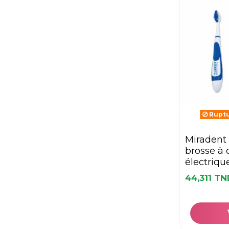
Ruptu
miradent prosonic
brosse à 
électriqu
44,311 T