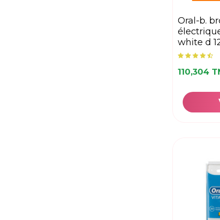
oral-b. brosse à dents
électrique
white d 1
110,304 