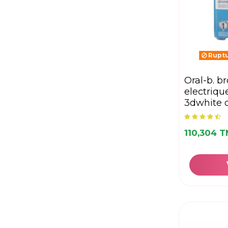
Ruptu
oral-b. brosse à dent
electrique
3dwhite 
110,304 