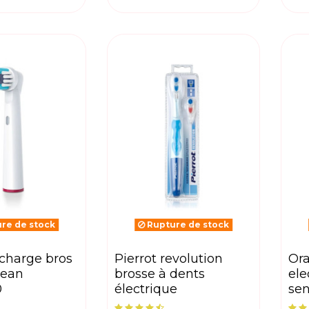
re de stock
Rupture de stock
pierrot revolution
oral-b brosse a dent
lean
brosse à dents
ele
0
électrique
sen