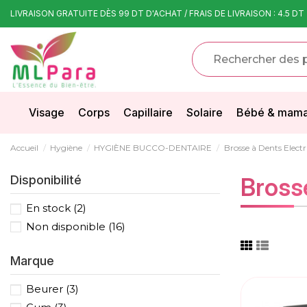
LIVRAISON GRATUITE DÈS 99 DT D'ACHAT / FRAIS DE LIVRAISON : 4.5 DT
Visage
Corps
Capillaire
Solaire
Bébé & mam
Accueil
Hygiène
HYGIÈNE BUCCO-DENTAIRE
Brosse à Dents Electr
Disponibilité
Bross
En stock
(2)
Non disponible
(16)
Marque
Beurer
(3)