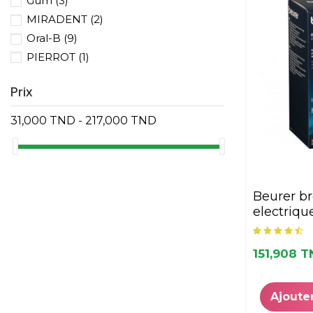
Gum
(3)
MIRADENT
(2)
Oral-B
(9)
PIERROT
(1)
Prix
31,000 TND - 217,000 TND
beurer brosse a dents
electriqu
151,908 
Ajoute