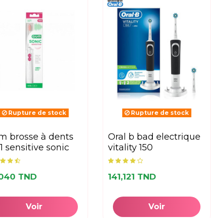
Rupture de stock
Rupture de stock
oral b bad electrique
1 sensitive sonic
vitality 150
,040 TND
141,121 TND
Voir
Voir