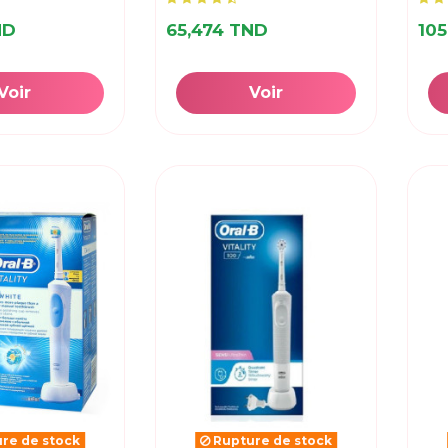
ND
65,474 TND
105
Voir
Voir
re de stock
Rupture de stock