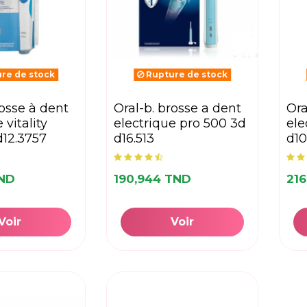
re de stock
Rupture de stock
oral-b. brosse a dent
oral-b. brosse a dent
 vitality
electrique pro 500 3d
ele
d12.3757
d16.513
d10
TND
190,944 TND
21
Voir
Voir