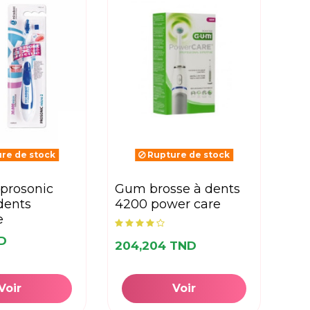
re de stock
Rupture de stock
gum brosse à dents
dents
4200 power care
e
ND
204,204 TND
Voir
Voir