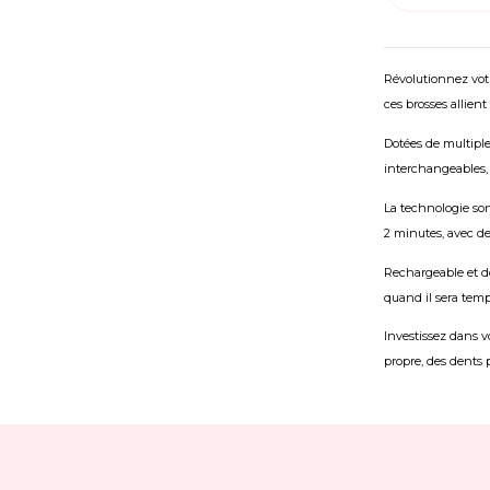
Révolutionnez vo
ces brosses allie
Dotées de multiple
interchangeables, 
La technologie son
2 minutes, avec de
Rechargeable et 
quand il sera temp
Investissez dans v
propre, des dents 