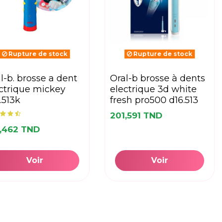
Rupture de stock
Rupture de stock
oral-b brosse à dents
ctrique mickey
electrique 3d white
.513k
fresh pro500 d16.513
201,591 TND
6,462 TND
Voir
Voir