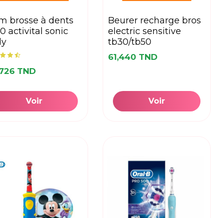
beurer recharge bros
0 activital sonic
electric sensitive
ly
tb30/tb50
61,440 TND
,726 TND
Voir
Voir