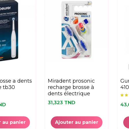
miradent prosonic
gum brosse à dents
e tb30
recharge brosse à
410
dents électrique
31,323 TND
TND
43
r au panier
Ajouter au panier