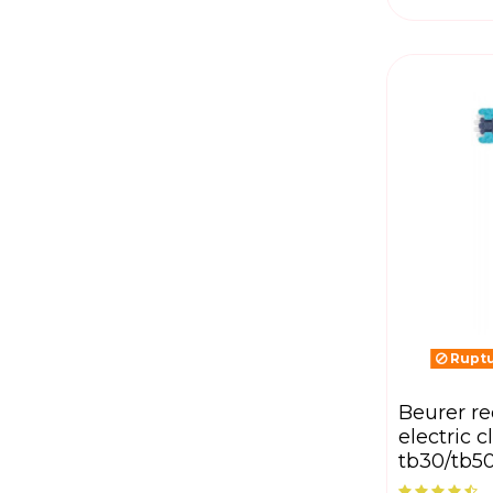
Ruptu
beurer recharge bros
electric c
tb30/tb5