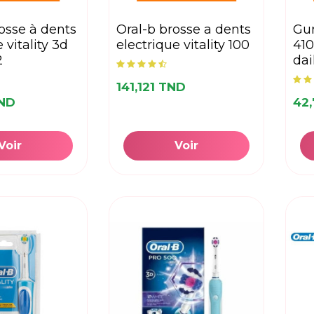
oral-b brosse a dents
gum brosse à dents
 vitality 3d
electrique vitality 100
410
2
dai
141,121 TND
TND
42
Voir
Voir