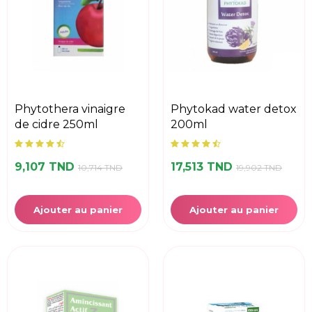
phytothera vinaigre
phytokad water detox
de cidre 250ml
200ml
9,107 TND
17,513 TND
10,714 TND
19,902 TND
Ajouter au panier
Ajouter au panier