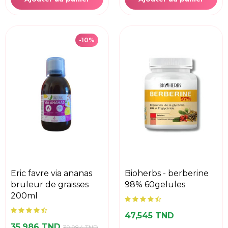
-10%
eric favre via ananas
bioherbs - berberine
bruleur de graisses
98% 60gelules
200ml
47,545 TND
35,986 TND
39,984 TND