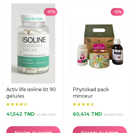
-10%
-12%
activ life isoline bt 90
phytokad pack
gelules
minceur
41,542 TND
60,414 TND
46,158 TND
68,652 TND
Ajouter au panier
Ajouter au panier