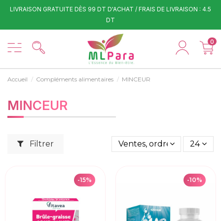
LIVRAISON GRATUITE DÈS 99 DT D'ACHAT / FRAIS DE LIVRAISON : 4.5
DT
0
Accueil
Compléments alimentaires
MINCEUR
MINCEUR
Filtrer
Ventes, ordre décroissant
24
-15%
-10%