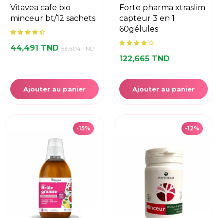
vitavea cafe bio
forte pharma xtraslim
minceur bt/12 sachets
capteur 3 en 1
60gélules
44,491 TND
53,604 TND
122,665 TND
Ajouter au panier
Ajouter au panier
-15%
-12%