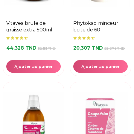
vitavea brule de
phytokad minceur
graisse extra 500ml
boite de 60
44,328 TND
20,307 TND
52,151 TND
23,076 TND
Ajouter au panier
Ajouter au panier