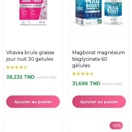
vitavea brule graisse
magboost magnésium
jour nuit 30 gelules
bisglycinate 60
gélules
38,232 TND
44,979 TND
31,686 TND
35,207 TND
Ajouter au panier
Ajouter au panier
-10%