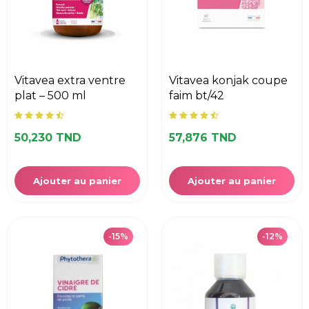
vitavea extra ventre
vitavea konjak coupe
plat – 500 ml
faim bt/42
50,230 TND
57,876 TND
Ajouter au panier
Ajouter au panier
-15%
-12%