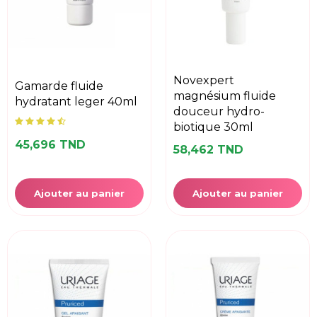
novexpert
gamarde fluide
magnésium fluide
hydratant leger 40ml
douceur hydro-
biotique 30ml
45,696 TND
58,462 TND
Ajouter au panier
Ajouter au panier