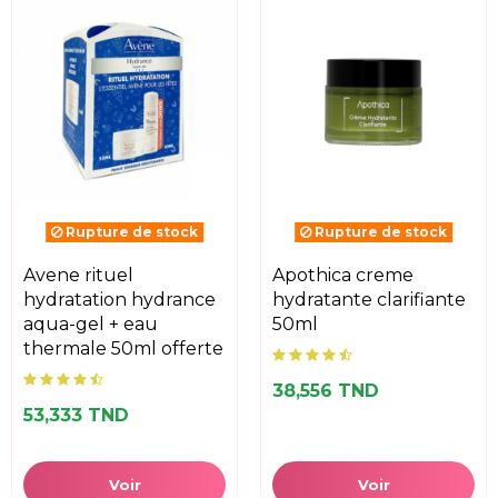
Rupture de stock
Rupture de stock
avene rituel
apothica creme
hydratation hydrance
hydratante clarifiante
aqua-gel + eau
50ml
thermale 50ml offerte
38,556 TND
53,333 TND
Voir
Voir