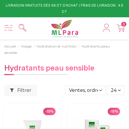
LIVRAISON GRATUITE DÈS 99 DT D'ACHAT / FRAIS DE LIVRAISON : 4.5
DT
0
Accueil
Visage
Hydratation et nutrition
Hydratants peau
sensible
Hydratants peau sensible
Filtrer
Ventes, ordre décroissant
24
-15%
-15%