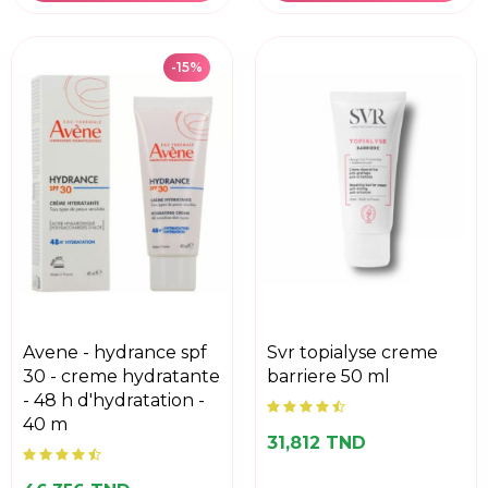
-15%
avene - hydrance spf
svr topialyse creme
30 - creme hydratante
barriere 50 ml
- 48 h d'hydratation -
40 m
31,812 TND