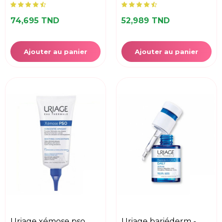
74,695 TND
52,989 TND
Ajouter au panier
Ajouter au panier
uriage xémose pso
uriage bariéderm -