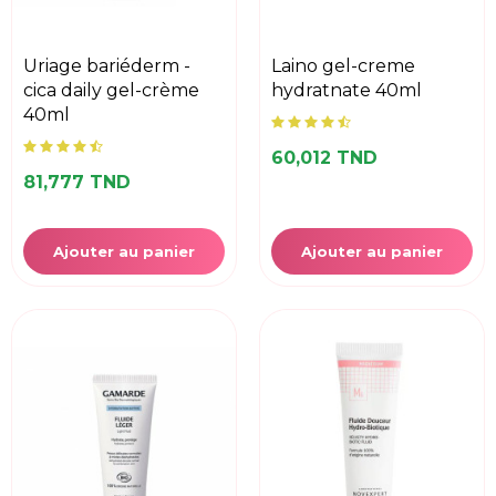
uriage bariéderm -
laino gel-creme
cica daily gel-crème
hydratnate 40ml
40ml
60,012 TND
81,777 TND
Ajouter au panier
Ajouter au panier