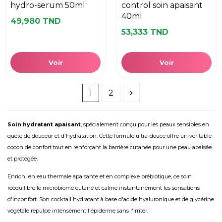
hydro-serum 50ml
control soin apaisant
40ml
49,980 TND
53,333 TND
Voir
Voir
1
2
Soin hydratant apaisant
, spécialement conçu pour les peaux sensibles en
quête de douceur et d'hydratation. Cette formule ultra-douce offre un véritable
cocon de confort tout en renforçant la barrière cutanée pour une peau apaisée
et protégée.
Enrichi en eau thermale apaisante et en complexe prébiotique, ce soin
rééquilibre le microbiome cutané et calme instantanément les sensations
d'inconfort. Son cocktail hydratant à base d'acide hyaluronique et de glycérine
végétale repulpe intensément l'épiderme sans l'irriter.