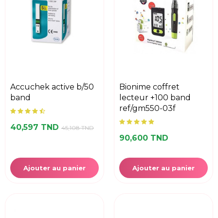
accuchek active b/50
bionime coffret
band
lecteur +100 band
ref/gm550-03f
40,597 TND
45,108 TND
90,600 TND
Ajouter au panier
Ajouter au panier