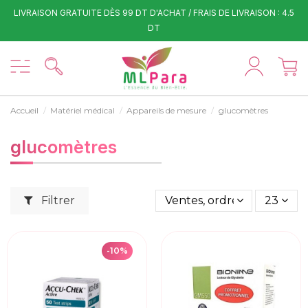
LIVRAISON GRATUITE DÈS 99 DT D'ACHAT / FRAIS DE LIVRAISON : 4.5
DT
Accueil
Matériel médical
Appareils de mesure
glucomètres
glucomètres
Filtrer
Ventes, ordre décroissant
23
-10%