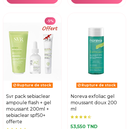
-5%
Rupture de stock
Rupture de stock
svr pack sebiaclear
noreva exfoliac gel
ampoule flash + gel
moussant doux 200
moussant 200ml +
ml
sebiaclear spf50+
offerte
53,550 TND