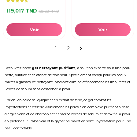
119,017 TND
125,281 TND
Voir
Voir
1
2
Découvrez notre
gel nettoyant purifiant
, la solution experte pour une peau
nette, purifiée et éclatante de fraîcheur. Spécialement conçu pour les peaux
mixtes à grasses, ce nettoyant innovant élimine efficacement les impuretés et
l'excès de sébum sans dessécher la peau.
Enrichi en acide salicylique et en extrait de zinc, ce gel combat les
imperfections et resserre visiblement les pores. Son complexe purifiant à base
d'argile verte et de charbon actif absorbe l'excès de sébum et détoxifie la peau
en profondeur. L'aloe vera et la glycérine maintiennent l'hydratation pour une
peau confortable.