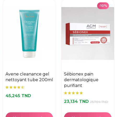
-10%
avene cleanance gel
sébionex pain
nettoyant tube 200ml
dermatologique
purifiant
45,245 TND
23,134 TND
25,704 TND