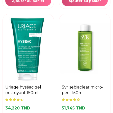
Ajouter au panier
Ajouter au panier
uriage hyséac gel
svr sebiaclear micro-
nettoyant 150ml
peel 150ml
34,220 TND
51,745 TND