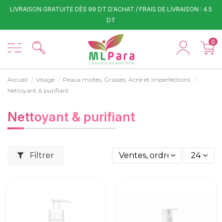
LIVRAISON GRATUITE DÈS 99 DT D'ACHAT / FRAIS DE LIVRAISON : 4.5
DT
0
Accueil
Visage
Peaux mixtes, Grasses, Acné et imperfections
Nettoyant & purifiant
Nettoyant & purifiant
Filtrer
Ventes, ordre décroissant
24