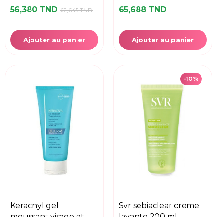
56,380 TND
65,688 TND
62,645 TND
Ajouter au panier
Ajouter au panier
-10%
keracnyl gel
svr sebiaclear creme
moussant visage et
lavante 200 ml