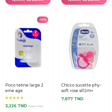
-10%
poco tetine large 2
chicco sucette phy-
eme age
soft rose sil12m+
7,877 TND
3,226 TND
3,584 TND