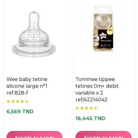
wee baby tetine
tommee tippee
silicone large n°1
tetines 0m+ debit
ref.828-f
variable x 2
ref/42214042
6,569 TND
16,445 TND
Ajouter au panier
Ajouter au panier