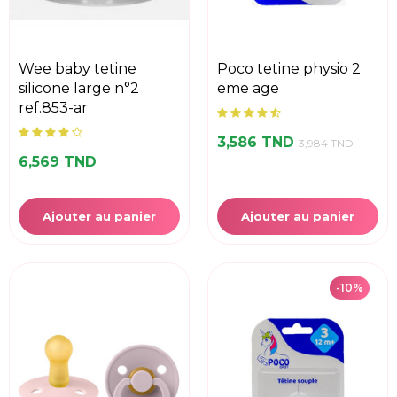
wee baby tetine
poco tetine physio 2
silicone large n°2
eme age
ref.853-ar
3,586 TND
3,984 TND
6,569 TND
Ajouter au panier
Ajouter au panier
-10%