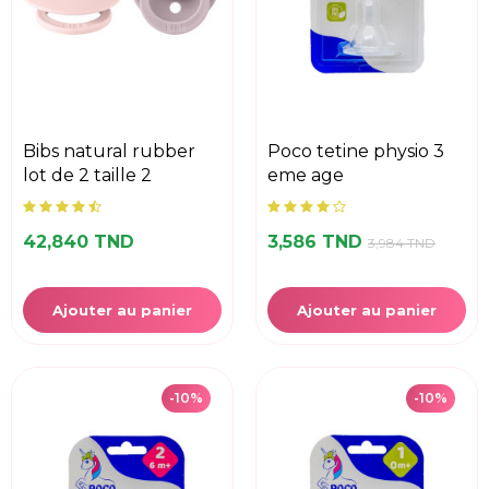
bibs natural rubber
poco tetine physio 3
lot de 2 taille 2
eme age
42,840 TND
3,586 TND
3,984 TND
Ajouter au panier
Ajouter au panier
-10%
-10%