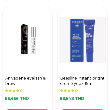
anivagene eyelash &
beesline instant bright
brow
creme yeux 15ml
56,656 TND
58,548 TND