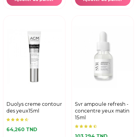
duolys creme contour
svr ampoule refresh -
des yeux15ml
concentre yeux matin
15ml
64,260 TND
103,294 TND