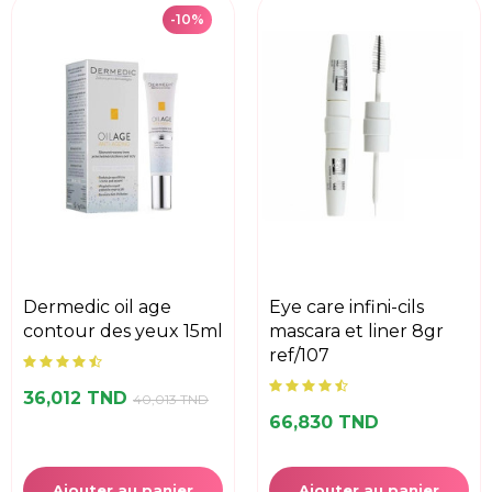
-10%
dermedic oil age
eye care infini-cils
contour des yeux 15ml
mascara et liner 8gr
ref/107
36,012 TND
40,013 TND
66,830 TND
Ajouter au panier
Ajouter au panier