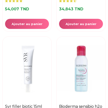
54,007 TND
34,843 TND
Ajouter au panier
Ajouter au panier
svr filler biotic 15ml
bioderma sensibio h2o