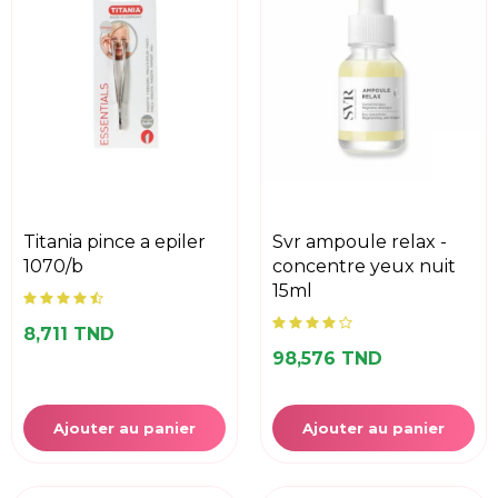
titania pince a epiler
svr ampoule relax -
1070/b
concentre yeux nuit
15ml
8,711 TND
98,576 TND
Ajouter au panier
Ajouter au panier