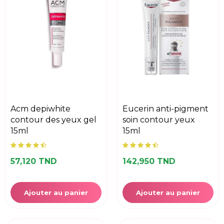
acm depiwhite
eucerin anti-pigment
contour des yeux gel
soin contour yeux
15ml
15ml
57,120 TND
142,950 TND
Ajouter au panier
Ajouter au panier