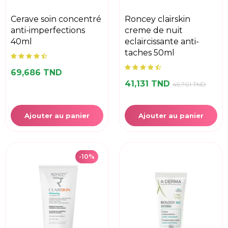
cerave soin concentré
roncey clairskin
anti-imperfections
creme de nuit
40ml
eclaircissante anti-
taches 50ml
69,686 TND
41,131 TND
45,701 TND
Ajouter au panier
Ajouter au panier
-10%