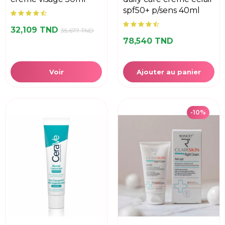
spf50+ p/sens 40ml
32,109 TND
35,677 TND
78,540 TND
Voir
Ajouter au panier
-10%