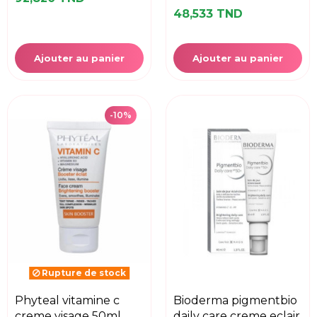
48,533 TND
Ajouter au panier
Ajouter au panier
-10%
Rupture de stock
phyteal vitamine c
bioderma pigmentbio
creme visage 50ml
daily care creme eclair