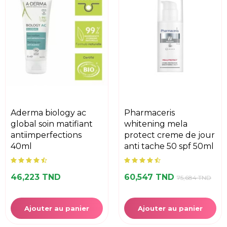
aderma biology ac
pharmaceris
global soin matifiant
whitening mela
antiimperfections
protect creme de jour
40ml
anti tache 50 spf 50ml
46,223 TND
60,547 TND
75,684 TND
Ajouter au panier
Ajouter au panier