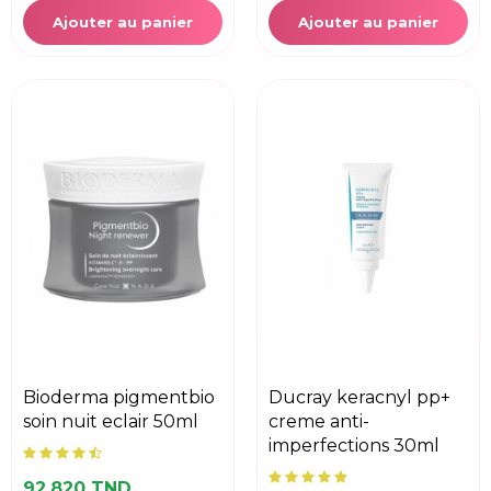
Ajouter au panier
Ajouter au panier
bioderma pigmentbio
ducray keracnyl pp+
soin nuit eclair 50ml
creme anti-
imperfections 30ml
92,820 TND