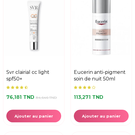
svr clairial cc light
eucerin anti-pigment
spf50+
soin de nuit 50ml
76,181 TND
113,271 TND
84,646 TND
Ajouter au panier
Ajouter au panier