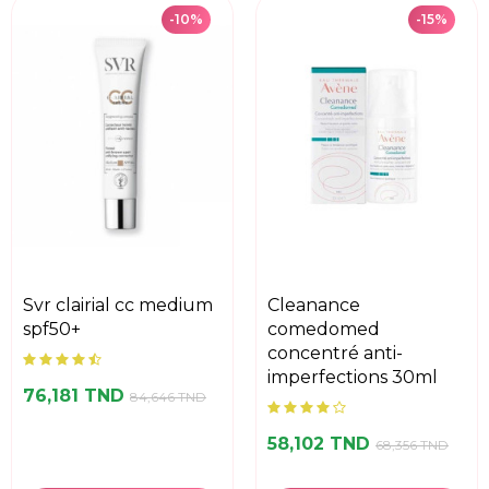
-10%
-15%
svr clairial cc medium
cleanance
spf50+
comedomed
concentré anti-
imperfections 30ml
76,181 TND
84,646 TND
58,102 TND
68,356 TND