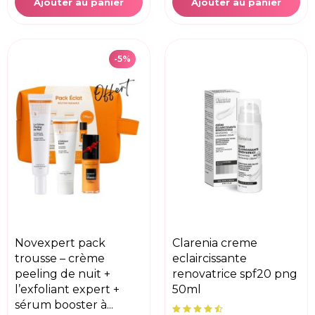
Ajouter au panier
Ajouter au panier
-5%
novexpert pack
clarenia creme
trousse – crème
eclaircissante
peeling de nuit +
renovatrice spf20 png
l’exfoliant expert +
50ml
sérum booster à...