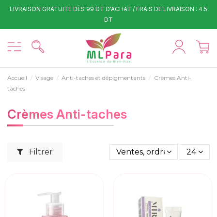
LIVRAISON GRATUITE DÈS 99 DT D'ACHAT / FRAIS DE LIVRAISON : 4.5
DT
Accueil
Visage
Anti-taches et dépigmentants
Crèmes Anti-
taches
Crèmes Anti-taches
Filtrer
Ventes, ordre décroissant
24