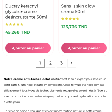
ducray keracnyl
sensilis skin glow
glycolic+ creme
creme 50ml
desincrustante 30ml
123,736 TND
45,268 TND
Ajouter au panier
Ajouter au panier
1
2
3
Notre crème anti-taches éclat unifiant
est le soin expert pour révéler un
teint parfait, lumineux et sans imperfections. Cette formule avancée combat
efficacement tous types de taches pigmentaires, qu'elles soient liées à l'âge, au
soleil ou aux cicatrices post-acnéiques, tout en apportant hydratation et confort
à votre peau.
Enrichie en acide glycolique et en extrait d'arbutine naturelle, cette crème