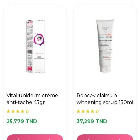
vital uniderm crème
roncey clairskin
anti-tache 45gr
whitening scrub 150ml
25,779 TND
37,299 TND