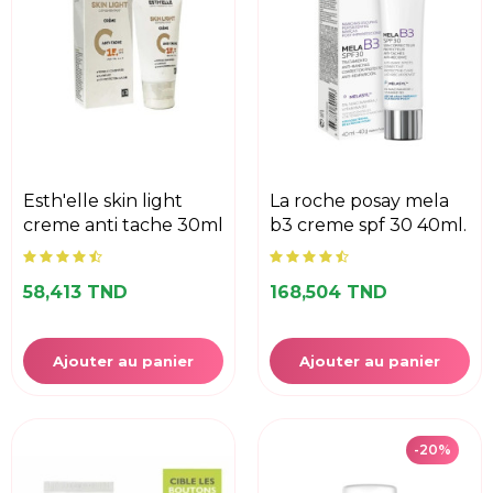
esth'elle skin light
la roche posay mela
creme anti tache 30ml
b3 creme spf 30 40ml.
58,413 TND
168,504 TND
Ajouter au panier
Ajouter au panier
-20%