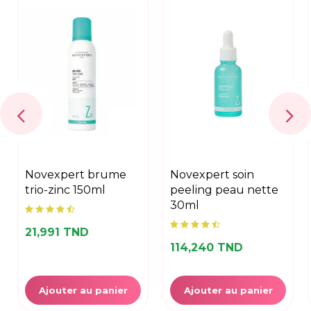
novexpert brume
novexpert soin
trio-zinc 150ml
peeling peau nette
30ml
21,991 TND
114,240 TND
Ajouter au panier
Ajouter au panier