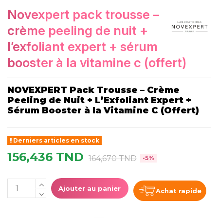
novexpert pack trousse –
crème peeling de nuit +
l’exfoliant expert + sérum
booster à la vitamine c (offert)
NOVEXPERT Pack Trousse – Crème
Peeling de Nuit + L’Exfoliant Expert +
Sérum Booster à la Vitamine C (Offert)
Derniers articles en stock
156,436 TND
164,670 TND
-5%
Ajouter au panier
Achat rapide