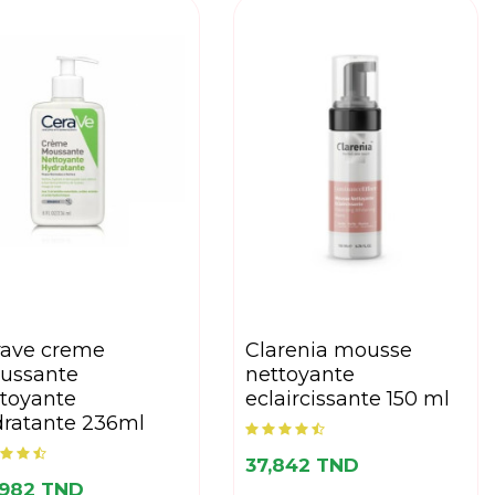
clarenia mousse
ussante
nettoyante
toyante
eclaircissante 150 ml
dratante 236ml
37,842 TND
,982 TND