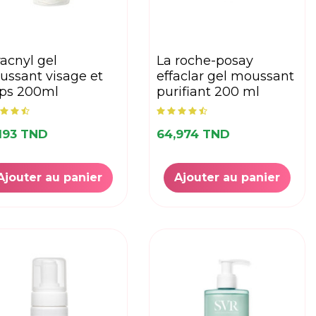
la roche-posay
ssant visage et
effaclar gel moussant
rps 200ml
purifiant 200 ml
193 TND
64,974 TND
Ajouter au panier
Ajouter au panier