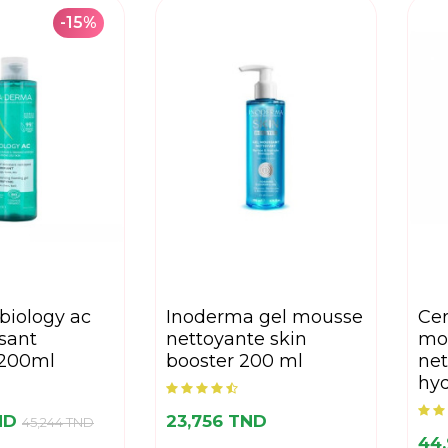
-15%
inoderma gel mousse
cerave creme
sant
nettoyante skin
mo
 200ml
booster 200 ml
net
hy
TND
23,756 TND
45,244 TND
44