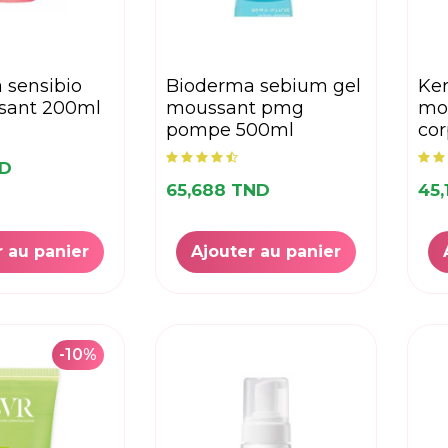
bioderma sebium gel
keracnyl gel
sant 200ml
moussant pmg
mou
pompe 500ml
co
ND
65,688 TND
45,
r au panier
Ajouter au panier
-10%