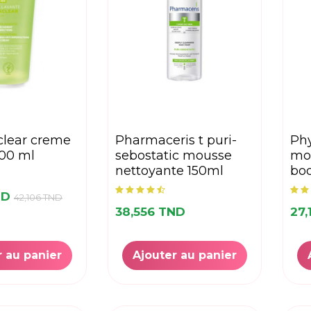
pharmaceris t puri-
phyteal vitamine c
200 ml
sebostatic mousse
mo
nettoyante 150ml
boo
ND
42,106 TND
38,556 TND
27,
r au panier
Ajouter au panier