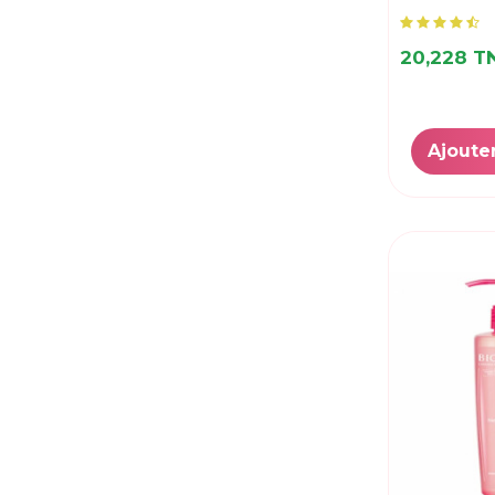
Pure Skin
(1)
RIVADERM
(2)
20,228 
So Bio
(1)
SVR
(5)
URIAGE
(1)
Ajoute