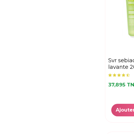
svr sebiaclear creme
lavante 
37,895 T
Ajoute