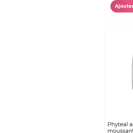
GLYCERIALL
(1)
Ajoute
HYFAC
(1)
INNOVADERM
(2)
INODERMA
(4)
ISDIN
(1)
JOUVENCE
(1)
Laino
(1)
LA ROCHE-POSAY
(4)
LIERAC
(1)
Lirene
(3)
L’ORAMEL
(1)
Muriac
(1)
Novaclear
(3)
NOVEXPERT
(3)
NUXE
(1)
PHARMACERIS
(4)
phyteal acne-bio gel
PHYTÉAL
(2)
moussant