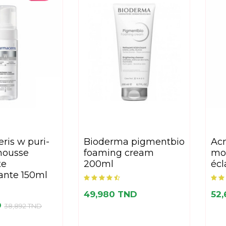
bioderma pigmentbio
acm depiwhite
mousse
foaming cream
mo
te
200ml
écl
sante 150ml
49,980 TND
52
D
38,892 TND