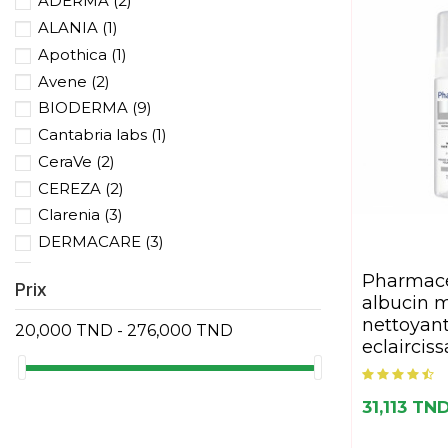
ADERMA
(2)
ALANIA
(1)
Apothica
(1)
Avene
(2)
BIODERMA
(9)
Cantabria labs
(1)
CeraVe
(2)
CEREZA
(2)
Clarenia
(3)
DERMACARE
(3)
DERMACEUTIC
(1)
pharmaceris w puri-
Prix
DUCRAY
(1)
albucin 
ENDOSKIN
(1)
nettoyan
20,000 TND - 276,000 TND
eclaircis
ESTH'ELLE
(1)
EUCERIN
(1)
FILORGA
(1)
31,113 TN
FRESHCO
(2)