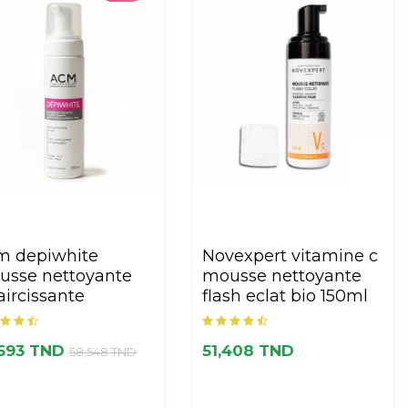
novexpert vitamine c
usse nettoyante
mousse nettoyante
aircissante
flash eclat bio 150ml
,693 TND
51,408 TND
58,548 TND