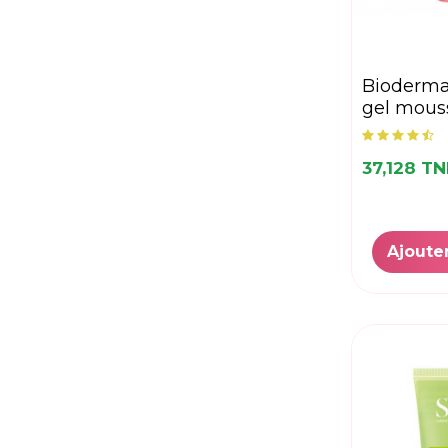
bioderma sensibio
gel mous
37,128 T
Ajoute