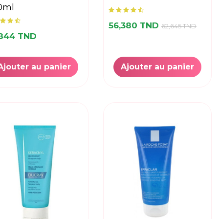
0ml
56,380 TND
62,645 TND
,844 TND
Ajouter au panier
Ajouter au panier