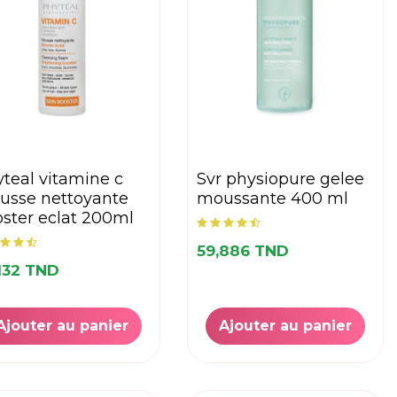
svr physiopure gelee
usse nettoyante
moussante 400 ml
ster eclat 200ml
59,886 TND
132 TND
Ajouter au panier
Ajouter au panier