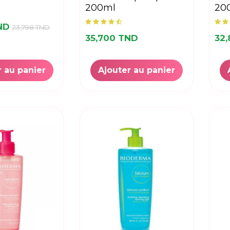
200ml
20
TND
23,798 TND
35,700 TND
32
r au panier
Ajouter au panier