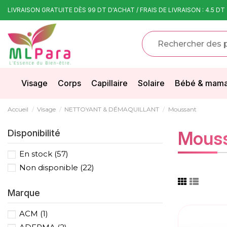
LIVRAISON GRATUITE DÈS 99 DT D'ACHAT / FRAIS DE LIVRAISON : 4.5 DT
Visage
Corps
Capillaire
Solaire
Bébé & mam
Accueil
Visage
NETTOYANT & DÉMAQUILLANT
Moussant
Disponibilité
Mous
En stock
(57)
Non disponible
(22)
Marque
ACM
(1)