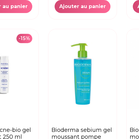
r au panier
Ajouter au panier
-15%
bioderma sebium gel
bioderma sebium gel
 250 ml
moussant pompe
mo