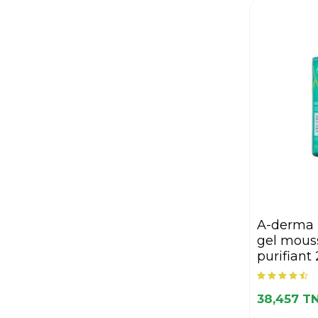
a-derma biology ac
gel mous
purifiant
38,457 