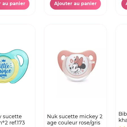
r au panier
Ajouter au panier
bibs colour sucette
nuk sucette mickey 2
kha
n°2 ref.173
age couleur rose/gris