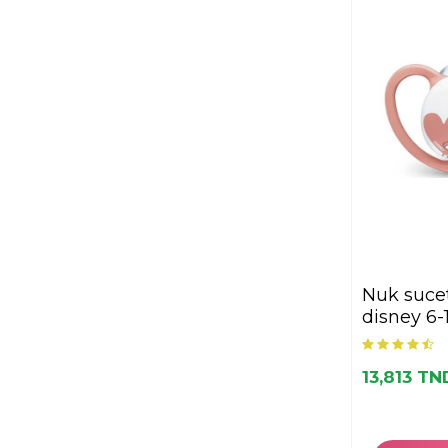
nuk sucette space
disney 6
13,813 TN