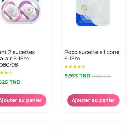
poco sucette silicone
ra-air 6-18m
6-18m
.080/08
9,953 TND
11,058 TND
,625 TND
Ajouter au panier
Ajouter au panier