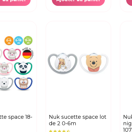
nuk sucette space lot
nuk sucette star
de 2 0-6m
nig
10