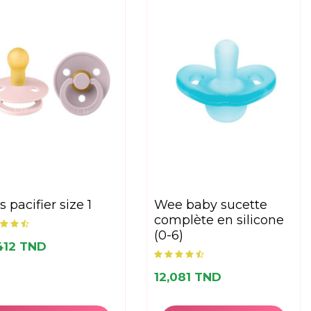
bs pacifier size 1
wee baby sucette
complète en silicone
(0-6)
412 TND
12,081 TND