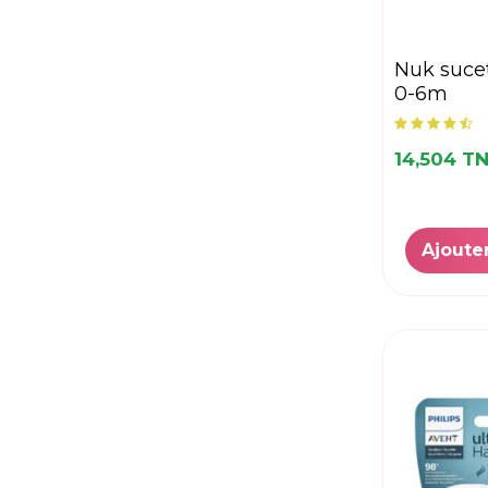
nuk sucette mickey
0-6m
14,504 T
Ajoute