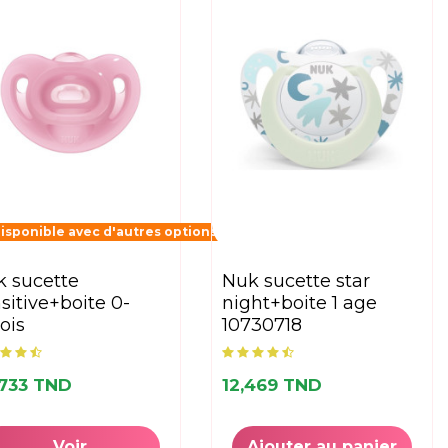
isponible avec d'autres options
nuk sucette star
sitive+boite 0-
night+boite 1 age
ois
10730718
,733 TND
12,469 TND
Voir
Ajouter au panier