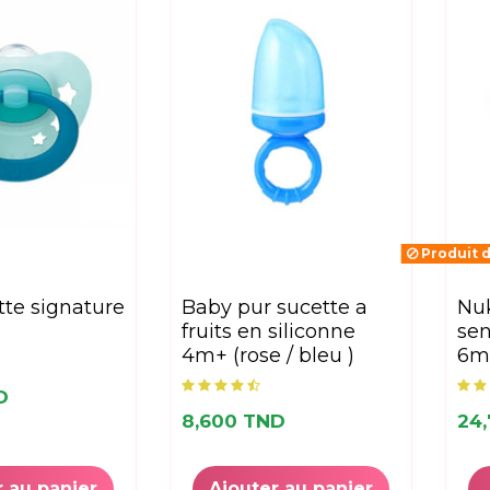
Produit d
baby pur sucette a
nuk sucette
fruits en siliconne
sen
4m+ (rose / bleu )
6m
D
8,600 TND
24
r au panier
Ajouter au panier