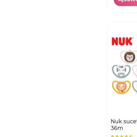
nuk sucette space 18-
36m