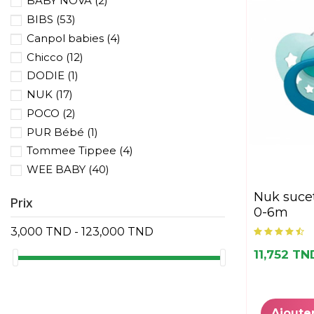
BABY NOVA
(2)
BIBS
(53)
Canpol babies
(4)
Chicco
(12)
DODIE
(1)
NUK
(17)
POCO
(2)
PUR Bébé
(1)
Tommee Tippee
(4)
WEE BABY
(40)
nuk sucette signature
Prix
0-6m
3,000 TND - 123,000 TND
11,752 TN
Ajoute