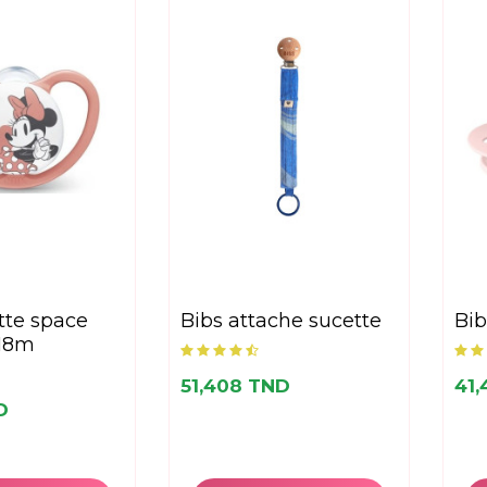
bibs attache sucette
bi
-18m
51,408 TND
41,
D