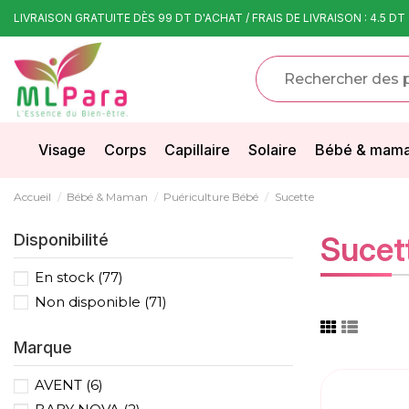
LIVRAISON GRATUITE DÈS 99 DT D'ACHAT / FRAIS DE LIVRAISON : 4.5 DT
Visage
Corps
Capillaire
Solaire
Bébé & mam
Accueil
Bébé & Maman
Puériculture Bébé
Sucette
Disponibilité
Sucet
En stock
(77)
Non disponible
(71)
Marque
AVENT
(6)