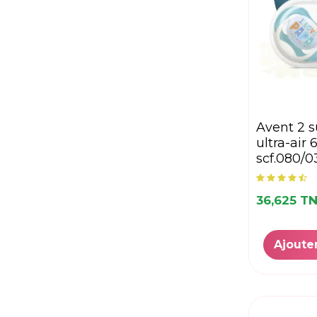
avent 2 sucettes
ultra-air
scf.080/0
36,625 T
Ajoute