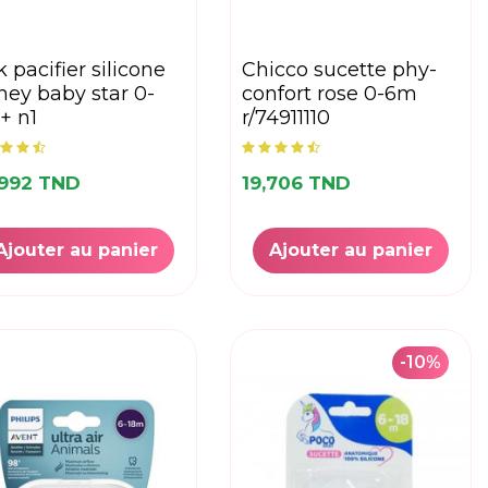
chicco sucette phy-
ney baby star 0-
confort rose 0-6m
+ n1
r/74911110
,992 TND
19,706 TND
Ajouter au panier
Ajouter au panier
-10%