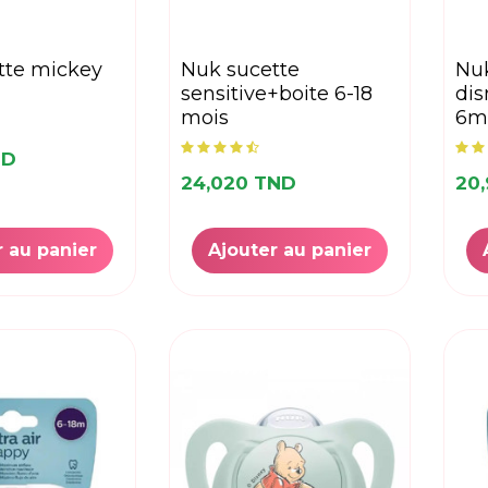
nuk sucette
nuk pacifier silicone
sensitive+boite 6-18
dis
mois
6m
ND
24,020 TND
20
r au panier
Ajouter au panier