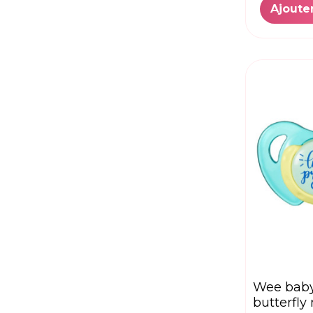
Ajoute
wee baby sucette
butterfly 