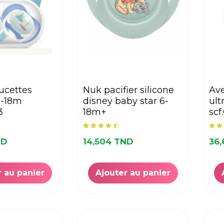
nuk pacifier silicone
avent 2 sucettes
 6-18m
disney baby star 6-
ult
3
18m+
scf
ND
14,504 TND
36
r au panier
Ajouter au panier