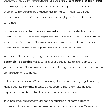
Découvrez notre gamme exceptionnelle de
produits douche et bain pour
hommes
, conçue pour transformer votre routine quotidienne en une
expérience revigorante et luxueuse. Nos formules innovantes allient
performance et bien-être pour une peau propre, hydratée et subtilement
parfumée.
Explorez nos
gels douche énergisants
, enrichis en extraits naturels
comme la menthe poivrée et le gingembre, qui réveillent vos sens et stimulent
votre corps dès le matin. Nos savons exfoliants aux grains de pierre ponce
éliminent les cellules mortes pour une peau lisse et renouvelée.
Pour une détente totale, plongez dans nos sels de bain aux
huiles
essentielles apaisantes
, parfaits pour dénouer les tensions après une
journée intense. Nos mousses de douche ultra-légères procurent une sensation
de fraîcheur longue durée.
Optez pour nos produits 2-en-1 pratiques, alliant shampooing et gel douche,
idéaux pour les hommes pressés ou les sportifs. Leurs formules douces
respectent l'équilibre naturel de votre peau et de vos cheveux.
Tous nos produits sont formulés sans parabènes ni sulfates agressifs,
convenant à tous les types de peau. Leurs parfums masculins raffinés vous