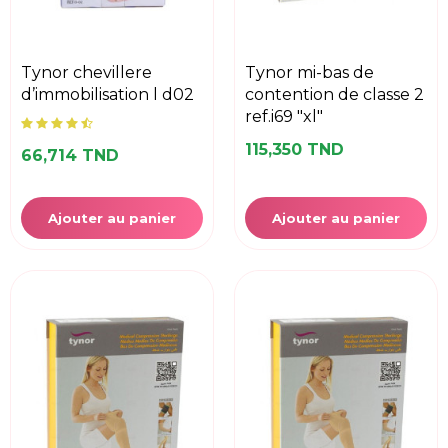
tynor chevillere
tynor mi-bas de
d’immobilisation l d02
contention de classe 2
ref.i69 "xl"
115,350 TND
66,714 TND
Ajouter au panier
Ajouter au panier