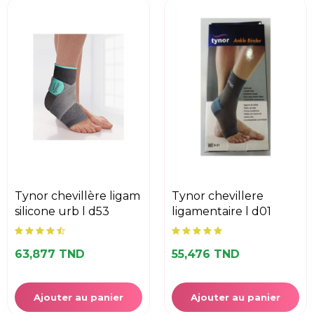
tynor chevillère ligam
tynor chevillere
silicone urb l d53
ligamentaire l d01
63,877 TND
55,476 TND
Ajouter au panier
Ajouter au panier