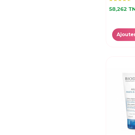
DELTAPHAR
(2)
DERMACARE
(6)
58,262 T
DERMEDIC
(1)
DERMOPHIL
(2)
DUCRAY
(10)
Ajoute
ECRINAL
(6)
ENDOSKIN
(1)
ESTH'ELLE
(4)
EUCERIN
(6)
Eye care
(39)
FILORGA
(1)
FLOXIA
(3)
FRESHCO
(5)
GALIEN
(1)
GAMARDE
(5)
GLYCERIALL
(5)
HealthAid Italia
(1)