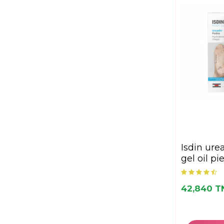
PRODERMA
(2)
Puralia
(3)
RIVADERM
(1)
ROGÉ CAVAILLÈS
(1)
RONCEY
(2)
SVR
(18)
Therapia
(1)
TITANIA
(77)
TOPICREM
(1)
Urgo
(1)
URIAGE
(6)
isdin ureadin podos
gel oil p
VASELINE
(1)
VEET
(1)
VEGAN
(1)
42,840 T
VETERCANN
(1)
VICHY
(1)