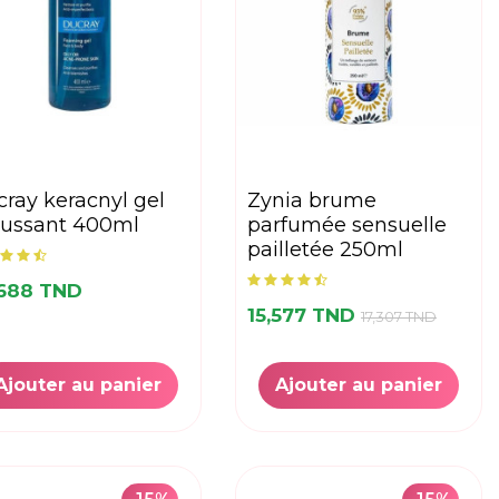
zynia brume
ussant 400ml
parfumée sensuelle
pailletée 250ml
,688 TND
15,577 TND
17,307 TND
Ajouter au panier
Ajouter au panier