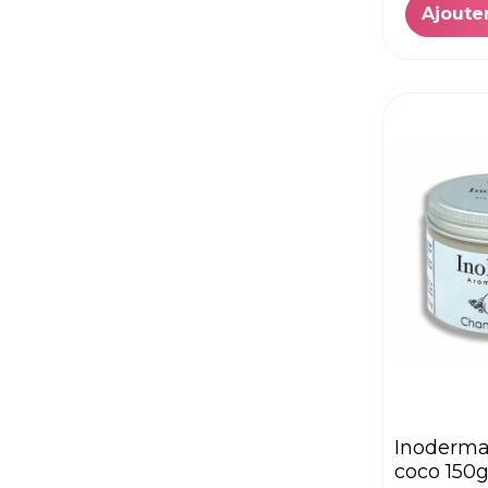
VITA CITRAL
(6)
Ajoute
VITAL
(3)
Vital
(1)
Wellnat Pharma
(1)
Zynia
(4)
inoderma chantilly
coco 150g