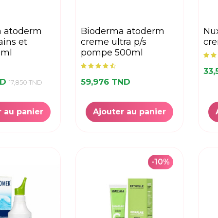
bioderma atoderm
nuxe reve de miel
ins et
creme ultra p/s
cr
0ml
pompe 500ml
33,
ND
59,976 TND
17,850 TND
r au panier
Ajouter au panier
-10%