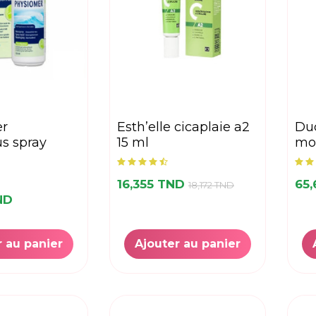
esth’elle cicaplaie a2
ducray keracnyl gel
s spray
15 ml
mo
16,355 TND
65
18,172 TND
ND
r au panier
Ajouter au panier