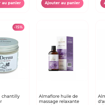
r au panier
Ajouter au panier
-15%
almaflore huile de
almaflore huile
r
massage relaxante
d'