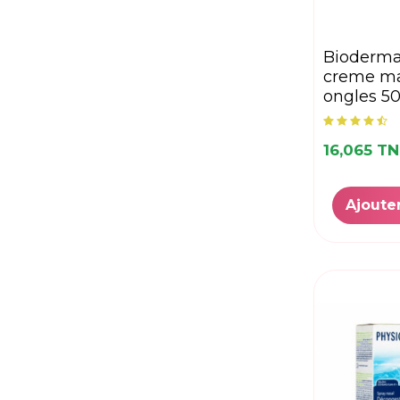
HEROME
(1)
IAP PHARMA
(1)
INODERMA
(16)
bioderma atoderm
creme ma
ISDIN
(9)
ongles 5
ISIS PHARMA
(4)
JOUVENCE
(1)
16,065 T
K-REINE
(38)
KENKO
(1)
KUORA
(5)
Ajoute
Laino
(7)
LA ROCHE-POSAY
(4)
LARUNE PARIS
(2)
Lirene
(13)
Lovea
(2)
LUXEOL
(1)
L’ORAMEL
(3)
MAGICLEAR
(1)