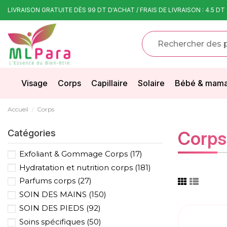
LIVRAISON GRATUITE DÈS 99 DT D'ACHAT / FRAIS DE LIVRAISON : 4.5 DT
Visage
Corps
Capillaire
Solaire
Bébé & mam
Accueil
Corps
Catégories
Corps
Exfoliant & Gommage Corps
(17)
Hydratation et nutrition corps
(181)
Parfums corps
(27)
SOIN DES MAINS
(150)
SOIN DES PIEDS
(92)
Soins spécifiques
(50)