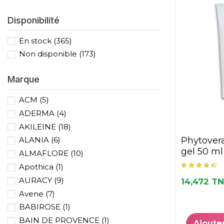
Disponibilité
En stock
(365)
Non disponible
(173)
Marque
ACM
(5)
ADERMA
(4)
AKILEINE
(18)
phytovera apaisine
ALANIA
(6)
gel 50 ml
ALMAFLORE
(10)
Apothica
(1)
AURACY
(9)
14,472 T
Avene
(7)
BABIROSE
(1)
BAIN DE PROVENCE
(1)
Ajoute