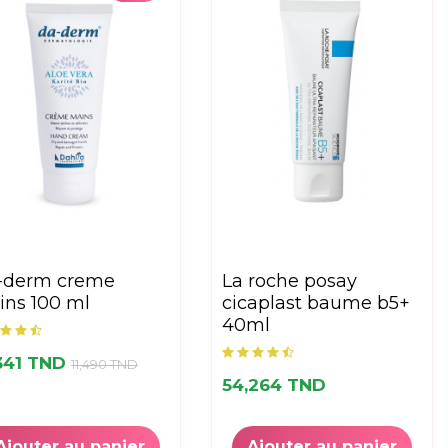
la roche posay
ns 100 ml
cicaplast baume b5+
40ml
,341 TND
11,490 TND
54,264 TND
Ajouter au panier
Ajouter au panier