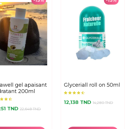
-15%
-15%
glyceriall roll on 50ml
dratant 200ml
12,138 TND
14,280 TND
251 TND
22,648 TND