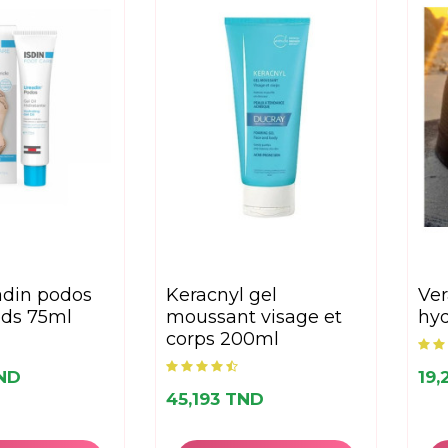
keracnyl gel
verawell gel apaisant
ieds 75ml
moussant visage et
hy
corps 200ml
ND
19,
45,193 TND