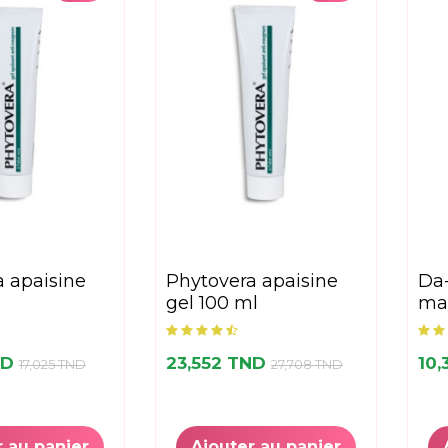
phytovera apaisine
da-derm creme
gel 100 ml
mai
ND
23,552 TND
10
17,025 TND
27,708 TND
r au panier
Ajouter au panier