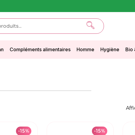
an
Compléments alimentaires
Homme
Hygiène
Bio 
Aff
-15%
-15%