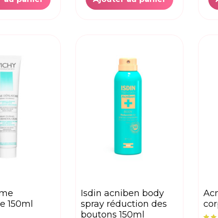
isdin acniben body
acm depiwhite lait
re 150ml
spray réduction des
cor
boutons 150ml