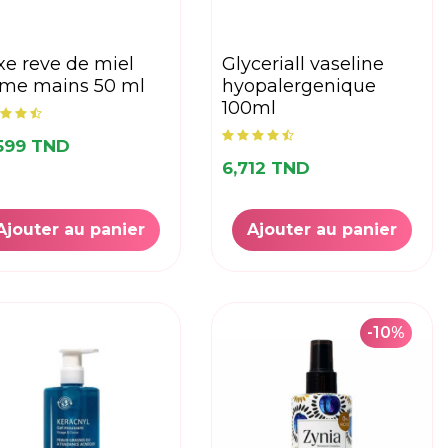
glyceriall vaseline
eme mains 50 ml
hyopalergenique
100ml
599 TND
6,712 TND
Ajouter au panier
Ajouter au panier
-10%