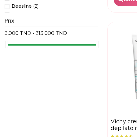
Beesline
(2)
Belpharma
(1)
Prix
Beurer
(6)
BIO-OIL
(7)
3,000 TND - 213,000 TND
Bio-Orient
(6)
BIOACTIF
(1)
BIODERMA
(13)
BIONAISSANCE
(1)
BOTANIKA
(1)
CALLIDERM
(1)
Cantabria labs
(1)
CeraVe
(2)
CETAPHIL
(3)
CUTAVEN
(1)
DA-DERM
(1)
vichy creme
depilatoi
DAYLONG
(1)