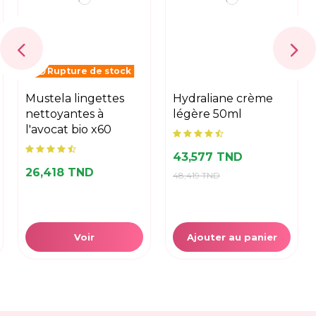
Rupture de stock
mustela lingettes
hydraliane crème
nettoyantes à
légère 50ml
l'avocat bio x60
43,577 TND
26,418 TND
48,419 TND
Voir
Ajouter au panier