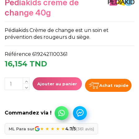
pediakids creme de
change 40g
Pédiakids Crème de change est un soin et
prévention des rougeurs du siège.
Référence
6192421100361
16,154 TND
Ajouter au panier
Achat rapide
★
★
★
★
★
ML Para sur
4.7/5
(361 avis)