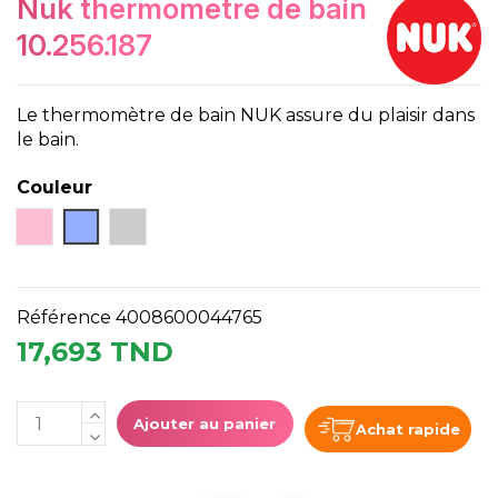
nuk thermometre de bain
10.256.187
Le thermomètre de bain NUK assure du plaisir dans
le bain.
Couleur
Rose
Bleu
Gris
Référence
4008600044765
17,693 TND
Ajouter au panier
Achat rapide