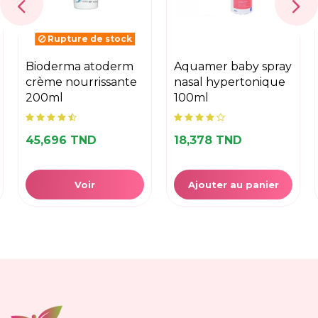
aquamer baby spray
poco embout nasal
nasal hypertonique
silicone
100ml
5,711 TND
6,345 TND
18,378 TND
Ajouter au panier
Ajouter au panier