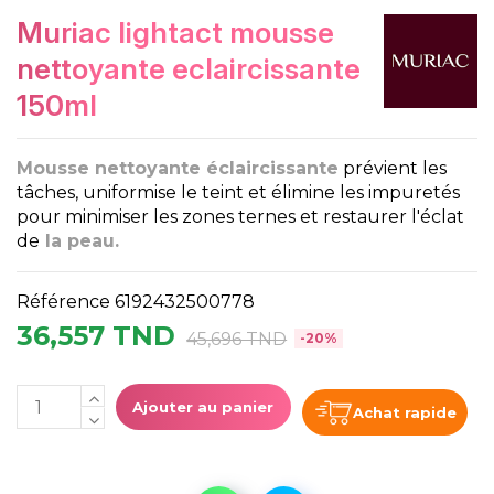
muriac lightact mousse
nettoyante eclaircissante
150ml
Mousse nettoyante éclaircissa
n
te
prévient les
tâches, uniformise le teint et élimine les impuretés
pour minimiser les zones ternes et restaurer l'éclat
de
la peau.
Référence
6192432500778
36,557 TND
45,696 TND
-20%
Ajouter au panier
Achat rapide