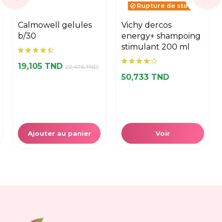
Rupture de stock
calmowell gelules
vichy dercos
b/30
energy+ shampoing
stimulant 200 ml
19,105 TND
22,476 TND
50,733 TND
Ajouter au panier
Voir