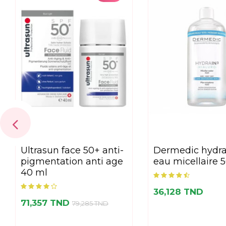
ultrasun face 50+ anti-
dermedic hydrain 3
pigmentation anti age
eau micellaire 
40 ml
36,128 TND
71,357 TND
79,285 TND