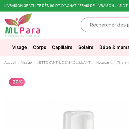
LIVRAISON GRATUITE DÈS 99 DT D'ACHAT / FRAIS DE LIVRAISON : 4.5 DT
Visage
Corps
Capillaire
Solaire
Bébé & mam
Accueil
Visage
NETTOYANT & DÉMAQUILLANT
Moussant
Pharmac
-20%