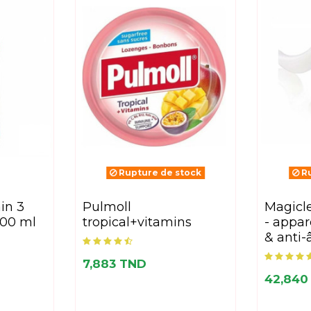
Rupture de stock
Ru
pulmoll
magiclear derma roller
500 ml
tropical+vitamins
- appar
& anti-
7,883 TND
42,840