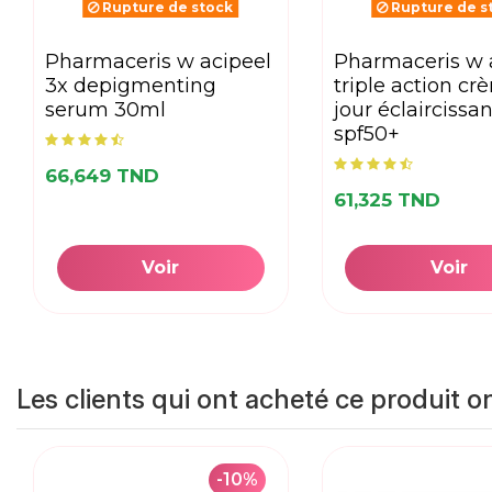
Rupture de stock
Rupture de s
pharmaceris w acipeel
pharmaceris w albucin
3x depigmenting
triple action c
serum 30ml
jour éclaircissa
spf50+
66,649 TND
61,325 TND
Voir
Voir
Les clients qui ont acheté ce produit o
-10%