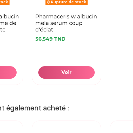
tock
Rupture de stock
pharmaceris w albucin
rème de
mela serum coup
nte
d'éclat
56,549 TND
Voir
nt également acheté :