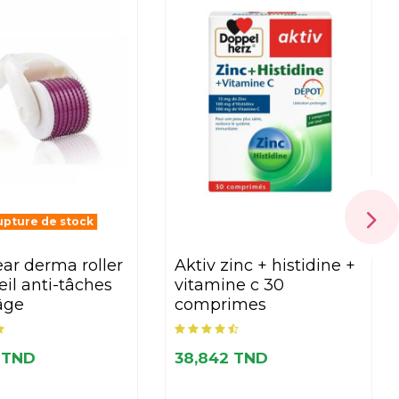
pture de stock
aktiv zinc + histidine +
eil anti-tâches
vitamine c 30
âge
comprimes
 TND
38,842 TND