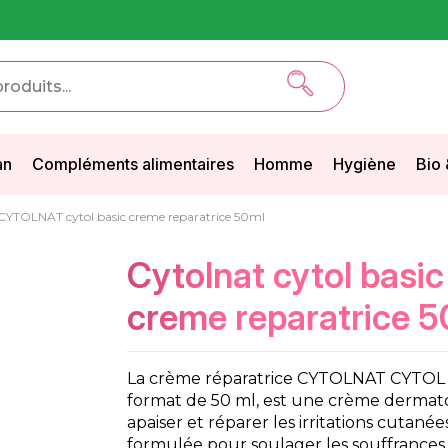
an
Compléments alimentaires
Homme
Hygiène
Bio 
CYTOLNAT cytol basic creme reparatrice 50ml
cytolnat cytol basic
creme reparatrice 
La crème réparatrice CYTOLNAT CYTOL B
format de 50 ml, est une crème derma
apaiser et réparer les irritations cutanée
formulée pour soulager les souffrances 