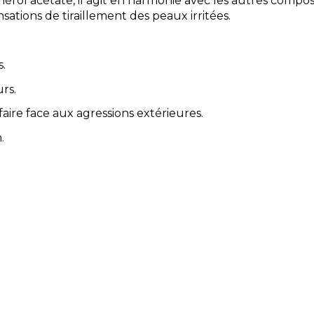
érol acétate, il agit en harmonie avec les autres compos
nsations de tiraillement des peaux irritées.
.
rs.
aire face aux agressions extérieures.
.