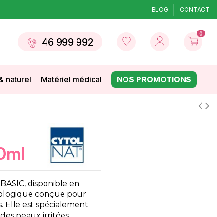
BLOG
CONTACT
0
46 999 992
& naturel
Matériel médical
NOS PROMOTIONS
50ml
ASIC, disponible en
tologique conçue pour
s. Elle est spécialement
des peaux irritées,