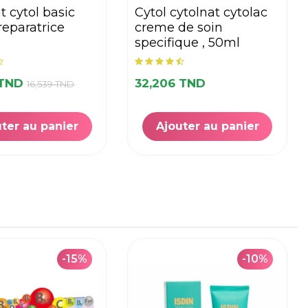
cytol cytolnat cytolac
eparatrice
creme de soin
specifique , 50ml
 TND
32,206 TND
16,539 TND
ter au panier
Ajouter au panier
-15%
-10%