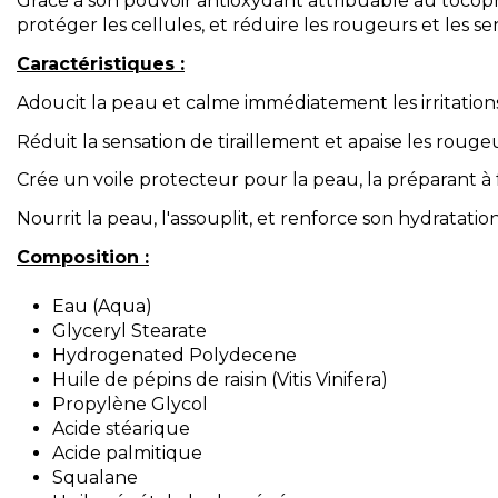
Grâce à son pouvoir antioxydant attribuable au tocoph
protéger les cellules, et réduire les rougeurs et les se
Caractéristiques :
Adoucit la peau et calme immédiatement les irritations
Réduit la sensation de tiraillement et apaise les rougeu
Crée un voile protecteur pour la peau, la préparant à f
Nourrit la peau, l'assouplit, et renforce son hydratation
Composition :
Eau (Aqua)
Glyceryl Stearate
Hydrogenated Polydecene
Huile de pépins de raisin (Vitis Vinifera)
Propylène Glycol
Acide stéarique
Acide palmitique
Squalane