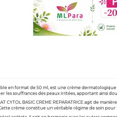
e en format de 50 ml, est une crème dermatologique con
r les souffrances des peaux irritées, apportant ainsi do
OLNAT CYTOL BASIC CREME REPARATRICE agit de manière ef
ette crème constitue un véritable régime de soin pour la