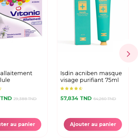
isdin acniben masque
lule
visage purifiant 75ml
 TND
57,834 TND
29,388 TND
64,260 TND
ter au panier
Ajouter au panier