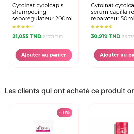
cytolnat cytolcap s
cytolnat cytolcap
shampooing
serum capillair
seboregulateur 200ml
reparateur 50m
21,055 TND
30,919 TND
24,771 TND
36,37
Ajouter au panier
Ajouter au p
Les clients qui ont acheté ce produit o
-10%