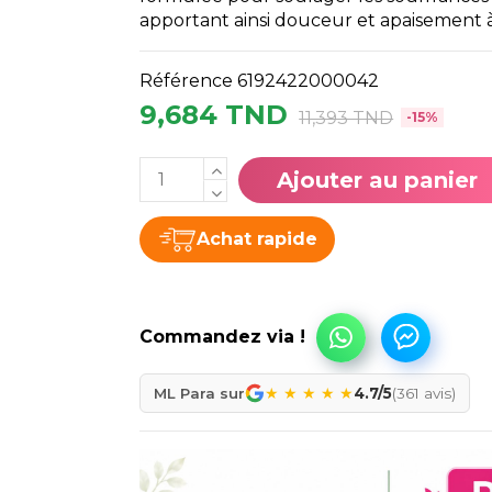
apportant ainsi douceur et apaisement à
Référence
6192422000042
9,684 TND
11,393 TND
-15%
Ajouter au panier
Achat rapide
★
★
★
★
★
ML Para sur
4.7/5
(361 avis)