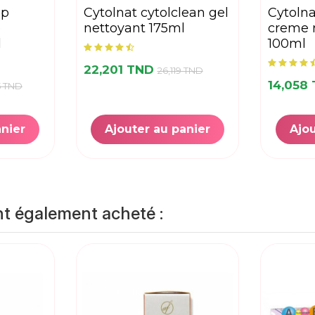
cytolnat cytolclean gel
cytolnat cytol basic
e
nettoyant 175ml
creme r
l
100ml
22,201 TND
26,119 TND
14,058
5 TND
anier
Ajouter au panier
Ajou
nt également acheté :