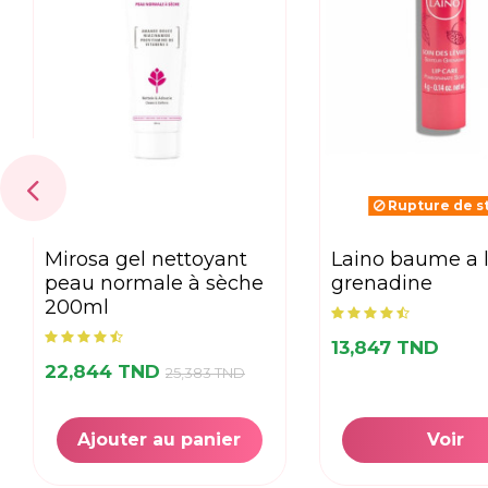
Rupture de s
mirosa gel nettoyant
laino baume a levre
peau normale à sèche
grenadine
200ml
13,847 TND
22,844 TND
25,383 TND
Ajouter au panier
Voir