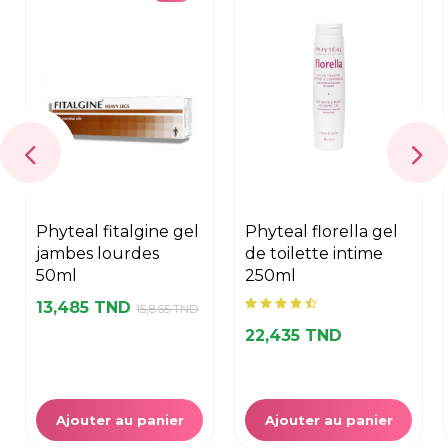
phyteal fitalgine gel
phyteal florella gel
jambes lourdes
de toilette intime
50ml
250ml
13,485 TND
15,865 TND
22,435 TND
Ajouter au panier
Ajouter au panier