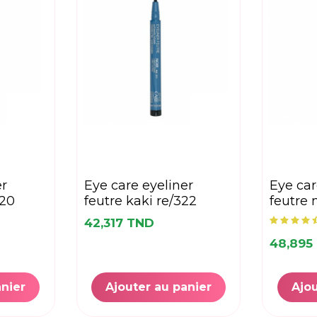
eye care eyeliner
eye care eyeliner
320
feutre kaki re/322
feutre 
42,317 TND
48,895
anier
Ajouter au panier
Ajou