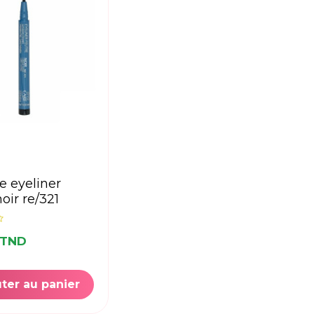
noir re/321
 TND
ter au panier