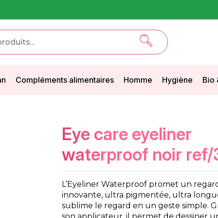
an
Compléments alimentaires
Homme
Hygiène
Bio 
eye care eyeliner
waterproof noir ref/
L’Eyeliner Waterproof promet un regard
innovante, ultra pigmentée, ultra longu
sublime le regard en un geste simple. Gr
son applicateur, il permet de dessiner un 