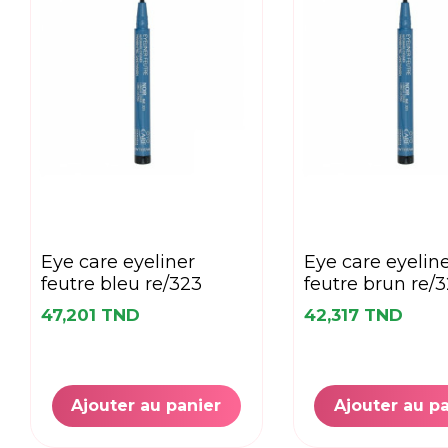
eye care eyeliner
eye care eyeliner
feutre bleu re/323
feutre brun re/
47,201 TND
42,317 TND
Ajouter au panier
Ajouter au p