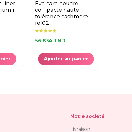
eye care poudre
ium r.
compacte haute
tolérance cashmere
ref02
56,834 TND
anier
Ajouter au panier
Notre société
Livraison