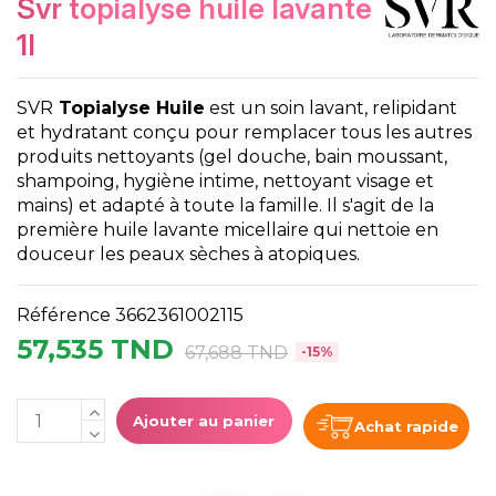
svr topialyse huile lavante
1l
SVR
Topialyse Huile
est un soin lavant, relipidant
et hydratant conçu pour remplacer tous les autres
produits nettoyants (gel douche, bain moussant,
shampoing, hygiène intime, nettoyant visage et
mains) et adapté à toute la famille. Il s'agit de la
première huile lavante micellaire qui nettoie en
douceur les peaux sèches à atopiques.
Référence
3662361002115
57,535 TND
67,688 TND
-15%
Ajouter au panier
Achat rapide