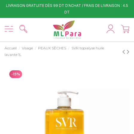
LIVRAISON GRATUITE DÈS 99 DT D'ACHAT / FRAIS DE LIVRAISON : 4.5
DT
Accueil
Visage
PEAUX SÈCHES
SVR topialyse huile
lavante 1L
-15%