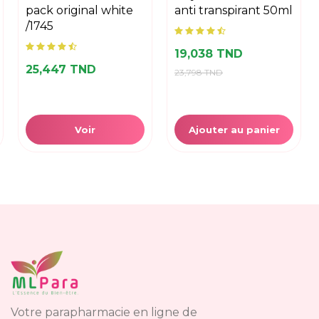
pack original white
anti transpirant 50ml
/1745
19,038 TND
25,447 TND
23,798 TND
Voir
Ajouter au panier
Votre parapharmacie en ligne de