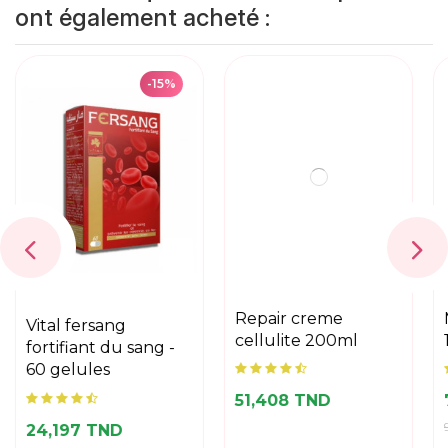
ont également acheté :
-20%
repair creme
masnutra gluta light
cellulite 200ml
14 sticks
51,408 TND
74,446 TND
93,058 TND