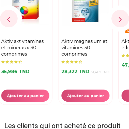
Rupture de stock
aktiv magnesium et
aktiv vifertile pour
vitamines 30
elle 30 gelules
comprimes
47,226 TND
28,322 TND
31,469 TND
Ajouter au panier
Voir
Les clients qui ont acheté ce produit