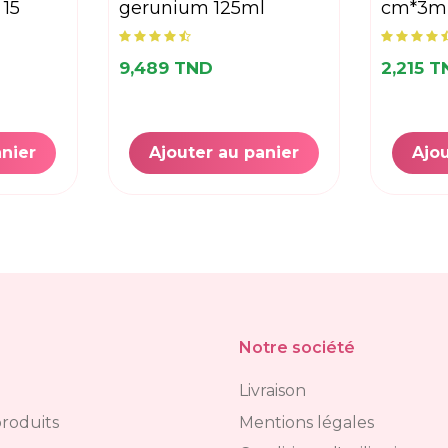
 15
gerunium 125ml
cm*3m
9,489 TND
2,215 
anier
Ajouter au panier
Ajou
Notre société
Livraison
roduits
Mentions légales