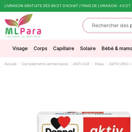
LIVRAISON GRATUITE DÈS 99 DT D'ACHAT / FRAIS DE LIVRAISON : 4.5 DT
Visage
Corps
Capillaire
Solaire
Bébé & mam
Accueil
Compléments alimentaires
ANTI AGE
Peau
AKTIV ZINC 