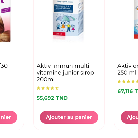
t/30
aktiv immun multi
aktiv omega-3 sirop
vitamine junior sirop
250 ml
200ml
67,116 
55,692 TND
anier
Ajouter au panier
Ajou