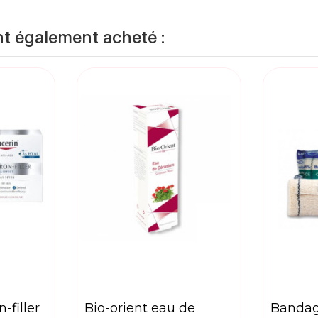
nt également acheté :
bio-orient eau de
bandage bandlux de 5