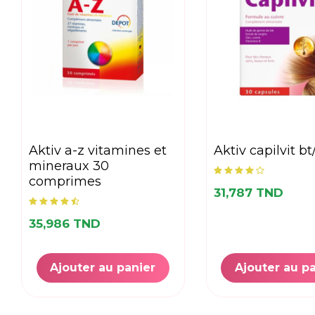
aktiv a-z vitamines et
aktiv capilvit b
mineraux 30
comprimes
31,787 TND
35,986 TND
Ajouter au panier
Ajouter au p