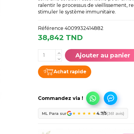
ralentir le processus de vieillissement, 
stimuler le système immunitaire.
Référence
4009932414882
38,842 TND
Ajouter au panier
Achat rapide
★
★
★
★
★
ML Para sur
4.7/5
(361 avis)