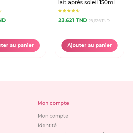
lait après soleil 150ml
TND
23,621 TND
29,526 TND
ter au panier
Ajouter au panier
Mon compte
Mon compte
Identité