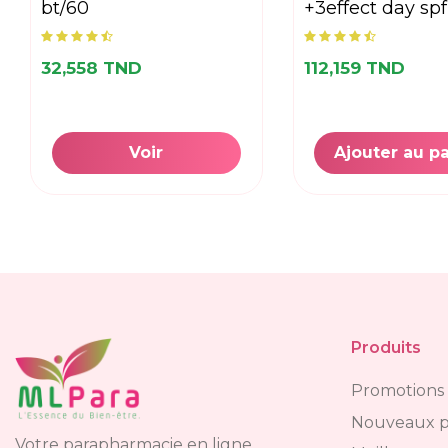
bt/60
+3effect day spf
32,558 TND
112,159 TND
Voir
Ajouter au p
Produits
Promotions
Nouveaux p
Votre parapharmacie en ligne