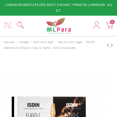
LIVRAISON GRATUITE DÈS 99 DT D'ACHAT / FRAIS DE LIVRAISON : 4.5
DT
0
Accueil
Visage
Soin anti-âge
Serum anti-âge
ISDIN
isdinceutics flavo-c day & night - 2x10 ampoules