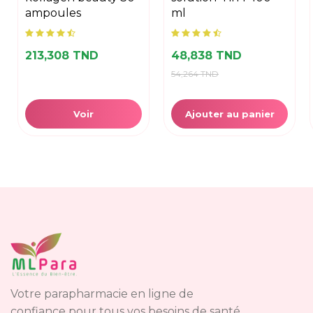
solution 4 in 1 400
ampoules
ml
213,308 TND
48,838 TND
54,264 TND
Voir
Ajouter au panier
Votre parapharmacie en ligne de