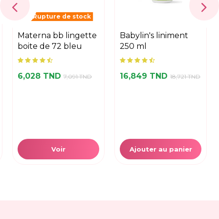
Rupture de stock
materna bb lingette
babylin's liniment
boite de 72 bleu
250 ml
6,028 TND
16,849 TND
7,091 TND
18,721 TND
Voir
Ajouter au panier