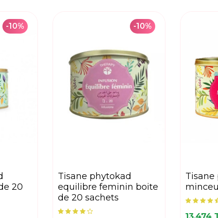
-10%
-10%
tisane phytokad
tisane phytokad
 de 20
equilibre feminin boite
minceu
de 20 sachets
13,474