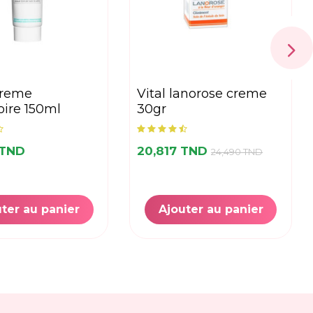
vital lanorose creme
oire 150ml
30gr
 TND
20,817 TND
24,490 TND
ter au panier
Ajouter au panier