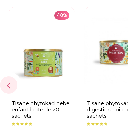
-10%
tisane phytokad bebe
tisane phytokad
enfant boite de 20
digestion boite
sachets
sachets