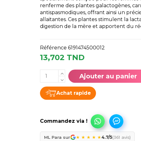
renferme des plantes galactogènes, car
antispasmodiques, offrant ainsi un pré
allaitantes. Ces plantes stimulent la lact
digestion de la mère et apportent du r
Référence
6191474500012
13,702 TND
Ajouter au panier
Achat rapide
★
★
★
★
★
ML Para sur
4.7/5
(361 avis)