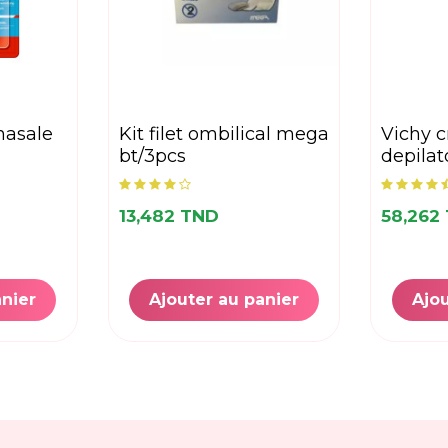
 nasale
kit filet ombilical mega
vichy creme
bt/3pcs
depilat
13,482 TND
58,262
anier
Ajouter au panier
Ajou