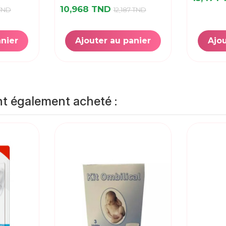
10,968 TND
 TND
12,187 TND
anier
Ajouter au panier
Ajou
nt également acheté :