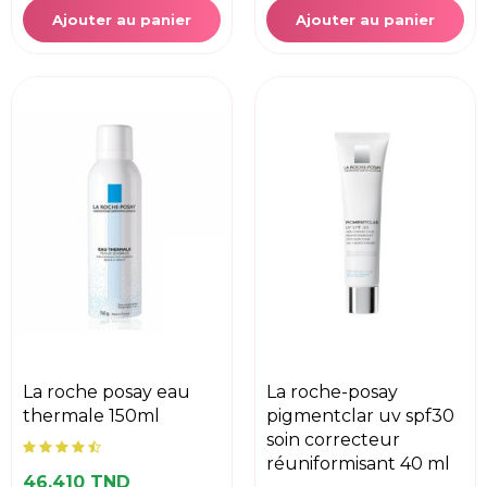
Ajouter au panier
Ajouter au panier
la roche posay eau
la roche-posay
thermale 150ml
pigmentclar uv spf30
soin correcteur
réuniformisant 40 ml
46,410 TND