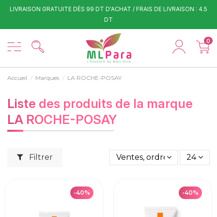
LIVRAISON GRATUITE DÈS 99 DT D'ACHAT / FRAIS DE LIVRAISON : 4.5
DT
0
Accueil
Marques
LA ROCHE-POSAY
Liste des produits de la marque
LA ROCHE-POSAY
Filtrer
Ventes, ordre décroissant
24
-40%
-40%