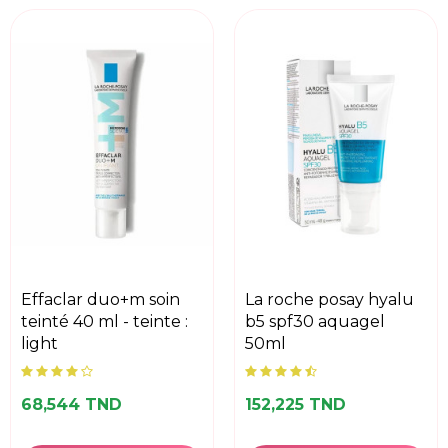
effaclar duo+m soin
la roche posay hyalu
teinté 40 ml - teinte :
b5 spf30 aquagel
light
50ml
68,544 TND
152,225 TND