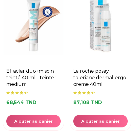
effaclar duo+m soin
la roche posay
teinté 40 ml - teinte :
toleriane dermallergo
medium
creme 40ml
68,544 TND
87,108 TND
Ajouter au panier
Ajouter au panier