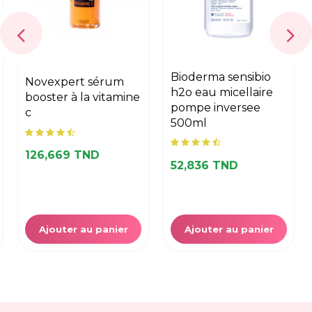
bioderma sensibio
novexpert sérum
h2o eau micellaire
booster à la vitamine
pompe inversee
c
500ml
126,669 TND
52,836 TND
Ajouter au panier
Ajouter au panier