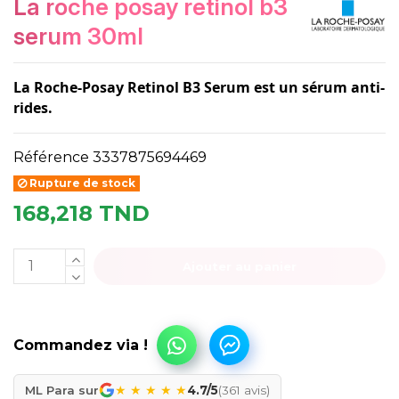
la roche posay retinol b3
serum 30ml
La Roche-Posay Retinol B3 Serum
est un
sérum anti-
rides.
Référence
3337875694469
Rupture de stock
168,218 TND
Ajouter au panier
★
★
★
★
★
ML Para sur
4.7/5
(361 avis)