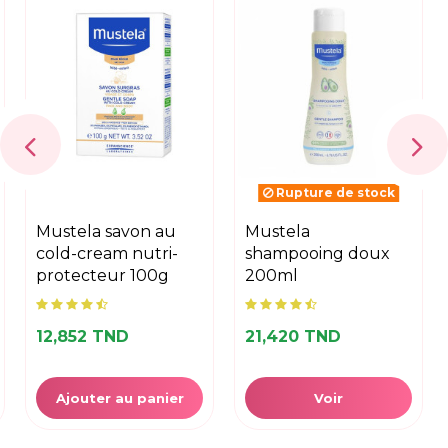
Rupture de stock
mustela savon au
mustela
cold-cream nutri-
shampooing doux
protecteur 100g
200ml
12,852 TND
21,420 TND
Ajouter au panier
Voir