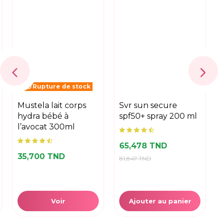
Rupture de stock
mustela lait corps
svr sun secure
hydra bébé à
spf50+ spray 200 ml
l’avocat 300ml
65,478 TND
35,700 TND
81,847 TND
Voir
Ajouter au panier