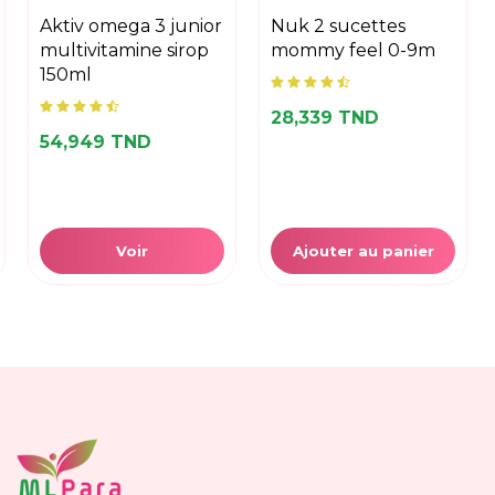
aktiv omega 3 junior
nuk 2 sucettes
multivitamine sirop
mommy feel 0-9m
150ml
28,339 TND
54,949 TND
Voir
Ajouter au panier