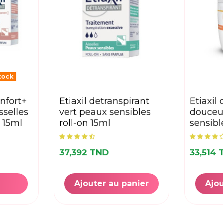
tock
etiaxil detranspirant
etiaxil deodorant
sselles
vert peaux sensibles
douceu
 15ml
roll-on 15ml
sensibl
37,392 TND
33,514
Ajouter au panier
Ajou