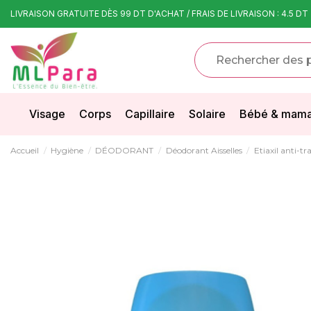
LIVRAISON GRATUITE DÈS 99 DT D'ACHAT / FRAIS DE LIVRAISON : 4.5 DT
Visage
Corps
Capillaire
Solaire
Bébé & mam
Accueil
Hygiène
DÉODORANT
Déodorant Aisselles
Etiaxil anti-t