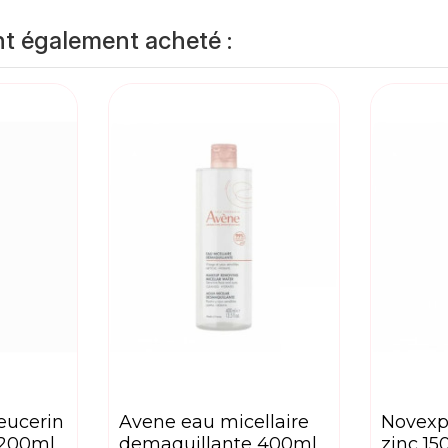
nt également acheté :
avene eau micellaire
novexpert brume trio-
 200ml
demaquillante 400ml
zinc 15