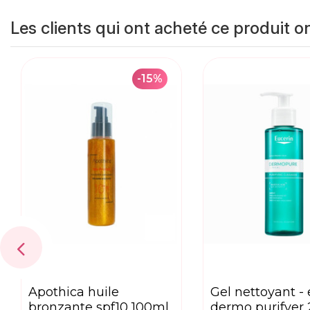
Les clients qui ont acheté ce produit o
-15%
apothica huile
gel nettoyant - eucerin
bronzante spf10 100ml
dermo purifyer