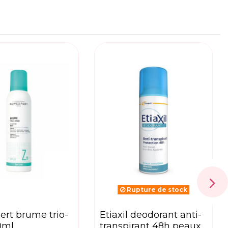
Rupture de stock
etiaxil deodorant anti-
0ml
transpirant 48h peaux