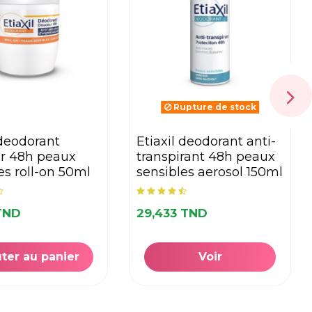
Rupture de stock
etiaxil deodorant anti-
r 48h peaux
transpirant 48h peaux
es roll-on 50ml
sensibles aerosol 150ml
 TND
29,433 TND
ter au panier
Voir