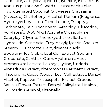
Palmitate, Caprylic/Capric Triglyceride, Helianthus
Annuus (Sunflower) Seed Oil, Unsaponifiables,
Hydrogenated Coconut Oil, Persea Gratissima
(Avocado) Oil, Behenyl Alcohol, Parfum (Fragrance),
Hydroxyethhyl Urea, Dimethicone, Dicaprylyl
Carbonate, Talc, Tocopherol, Arachidyl Glucoside,
Acrylates/C10-30 Alkyl Acrylate Crosspolymer,
Capryloyl Glycine, Phenoxyethanol, Sodium
Hydroxide, Citric Acid, Ethylhexylglycerin, Sodium
Stearoyl Glutamate, Dehydroacetic Acid,
Bougainvillea Glabra Leaf Cell Extract, Sodium
Gluconate, Xanthan Gum, Hyaluronic Acid,
Ammonium Lactate, Lauroyl, Lysine, Undaria
Pinnatifida Extract, Alteromonas Ferment Extract,
Theobroma Cacao (Cocoa) Leaf Cell Extract, Benzyl
Alcohol, Papaver Rhoeaspetal Extract, Crocus
Sativus Flower Extract, Benzyl Salicylate, Linalool,
Coumarin, Geraniol, Citronellol
Avis (9)