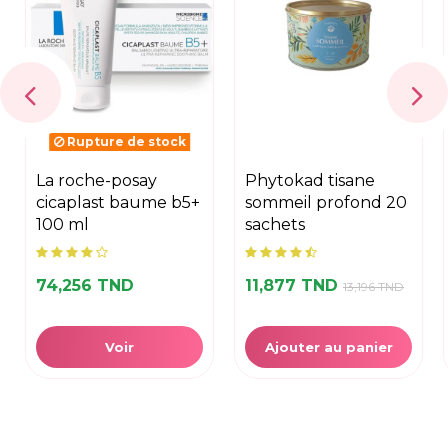
Rupture de stock
la roche-posay
phytokad tisane
cicaplast baume b5+
sommeil profond 20
100 ml
sachets
74,256 TND
11,877 TND
13,196 TND
Voir
Ajouter au panier