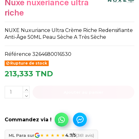
nuxe nuxeriance ultra
riche
NUXE Nuxuriance Ultra Crème Riche Redensifiante
Anti-Âge 50ML Peau Sèche A Très Sèche
Référence
3264680016530
Rupture de stock
213,333 TND
Ajouter au panier
★
★
★
★
★
ML Para sur
4.7/5
(361 avis)