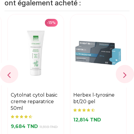
ont également acheté :
-15%
cytolnat cytol basic
herbex l-tyrosine
creme reparatrice
bt/20 gel
50ml
12,814 TND
9,684 TND
11,393 TND