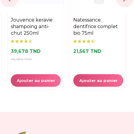
jouvence keravie
natessance
shampoing anti-
dentifrice complet
chut 250ml
bio 75ml
39,678 TND
21,567 TND
46,680 TND
Ajouter au panier
Ajouter au panier