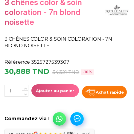
3 chênes color & soin
coloration - 7n blond
noisette
3 CHÊNES COLOR & SOIN COLORATION - 7N
BLOND NOISETTE
Référence
3525727539307
30,888 TND
34,321 TND
-10%
Ajouter au panier
Achat rapide
★
★
★
★
★
ML Para sur
4.7/5
(361 avis)