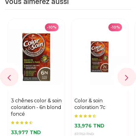
Vous aimerez aussi
-10%
-10%
3 chênes color & soin
color & soin
coloration - 6n blond
coloration 7c
foncé
33,976 TND
33,977 TND
37,752 TND