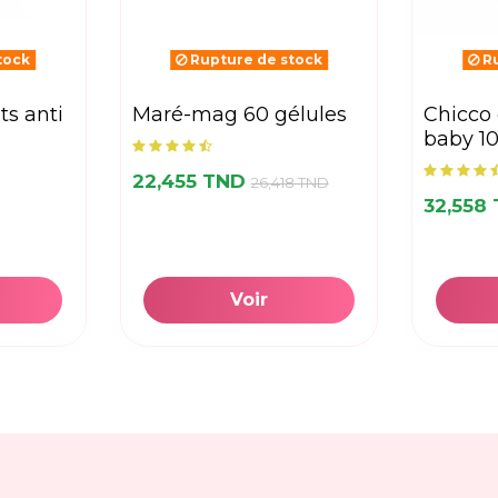
tock
Rupture de stock
Ru
maré-mag 60 gélules
chicco eau de cologne
baby 10
22,455 TND
26,418 TND
32,558
Voir