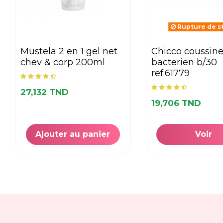
Rupture de s
mustela 2 en 1 gel net
chicco coussinets anti
chev & corp 200ml
bacterien b/30
ref:61779
27,132 TND
19,706 TND
Ajouter au panier
Voir