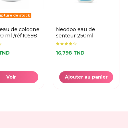
pture de stock
neodoo eau de
0 ml /réf:10598
senteur 250ml
 TND
16,798 TND
Voir
Ajouter au panier