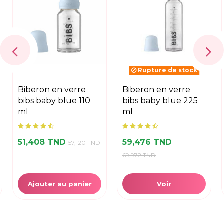
Rupture de stock
biberon en verre
biberon en verre
bibs baby blue 110
bibs baby blue 225
ml
ml
51,408 TND
59,476 TND
57,120 TND
69,972 TND
Ajouter au panier
Voir