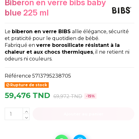
biberon en verre bibs baby
blue 225 ml
Le
biberon en verre BIBS
allie élégance, sécurité
et praticité pour le quotidien de bébé.
Fabriqué en
verre borosilicate résistant à la
chaleur et aux chocs thermiques
, il ne retient ni
odeurs ni couleurs.
Référence
5713795238705
Rupture de stock
59,476 TND
69,972 TND
-15%
Ajouter au panier