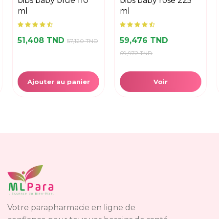
bibs baby blue 110
bibs baby rose 225
ml
ml
51,408 TND
59,476 TND
57,120 TND
69,972 TND
Ajouter au panier
Voir
Votre parapharmacie en ligne de