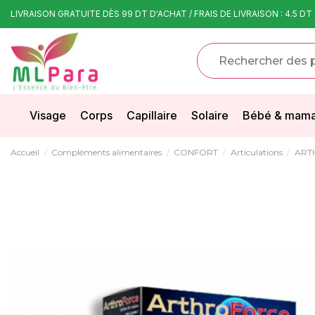
LIVRAISON GRATUITE DÈS 99 DT D'ACHAT / FRAIS DE LIVRAISON : 4.5 DT
Visage
Corps
Capillaire
Solaire
Bébé & mam
Accueil
Compléments alimentaires
CONFORT
Articulations
ART