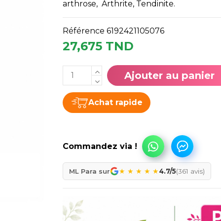
arthrose, Arthrite, Tendinite.
Référence
6192421105076
27,675 TND
Ajouter au panier
Achat rapide
★
★
★
★
★
ML Para sur
4.7/5
(361 avis)