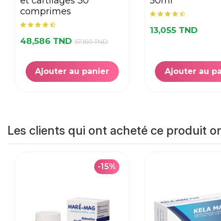
et cartilages 30
50ml
comprimes
13,055 TND
48,586 TND
57,160 TND
Ajouter au panier
Ajouter au p
Les clients qui ont acheté ce produit o
-15%