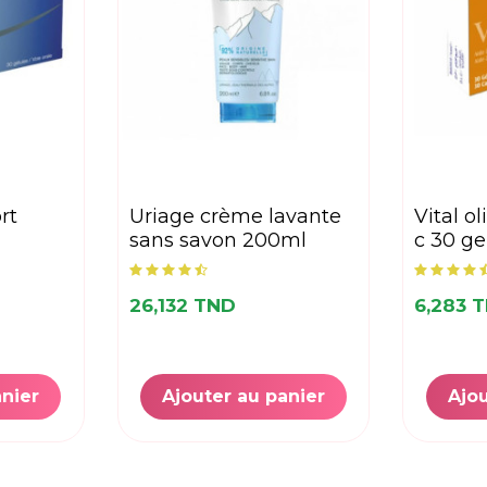
uriage crème lavante
vital oligovit vitamine
sans savon 200ml
c 30 ge
26,132 TND
6,283 
anier
Ajouter au panier
Ajou