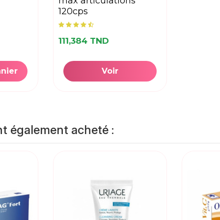
max articulations
120cps
111,384 TND
anier
Voir
nt également acheté :