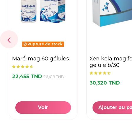
Rupture de stock
maré-mag 60 gélules
xen kela mag fort
gelule b/30
22,455 TND
26,418 TND
30,320 TND
Voir
Ajouter au p