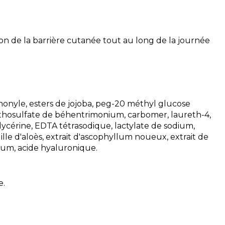
tion de la barrière cutanée tout au long de la journée
sononyle, esters de jojoba, peg-20 méthyl glucose
méthosulfate de béhentrimonium, carbomer, laureth-4,
ycérine, EDTA tétrasodique, lactylate de sodium,
ille d'aloès, extrait d'ascophyllum noueux, extrait de
ium, acide hyaluronique.
e.