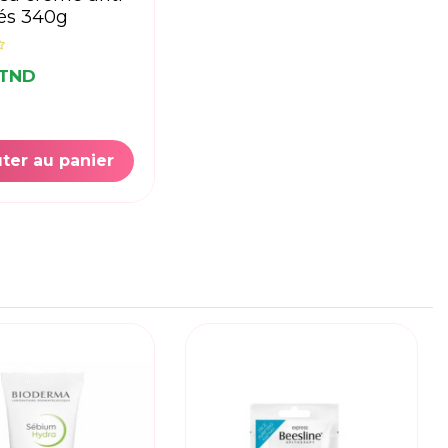
tés 340g
 TND
ter au panier