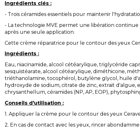
Ingrédients clés :
- Trois céramides essentiels pour maintenir l'hydratati
- La technologie MVE permet une libération continue des
après une seule application.
Cette crème réparatrice pour le contour des yeux Cer
Ingrédients :
Eau, niacinamide, alcool cétéarylique, triglycéride ca
sesquistéarate, alcool cétéarylique, diméthicone, mé
triéthanolamine, tocophérol, butylène glycol, huile 
hydroxyde de sodium, citrate de zinc, extrait d'algue, 
chrysanthellum, céramides (NP, AP, EOP), phytosphin
Conseils d'utilisation :
1. Appliquer la crème pour le contour des yeux Cerav
2. En cas de contact avec les yeux, rincer abondammen