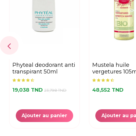
phyteal deodorant anti
mustela huile
transpirant 50ml
vergetures 105
19,038 TND
48,552 TND
23,798 TND
Ajouter au panier
Ajouter au p