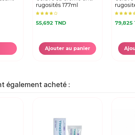
rugosités 177ml
rugosi
55,692 TND
79,825
Ajouter au panier
Ajou
nt également acheté :