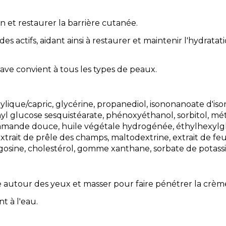
on et restaurer la barrière cutanée.
 actifs, aidant ainsi à restaurer et maintenir l'hydrata
ave convient à tous les types de peaux.
prylique/capric, glycérine, propanediol, isononanoate d'i
thyl glucose sesquistéarate, phénoxyéthanol, sorbitol, 
d'amande douce, huile végétale hydrogénée, éthylhexylgl
extrait de prêle des champs, maltodextrine, extrait de feu
gosine, cholestérol, gomme xanthane, sorbate de potass
e autour des yeux et masser pour faire pénétrer la crèm
t à l'eau.