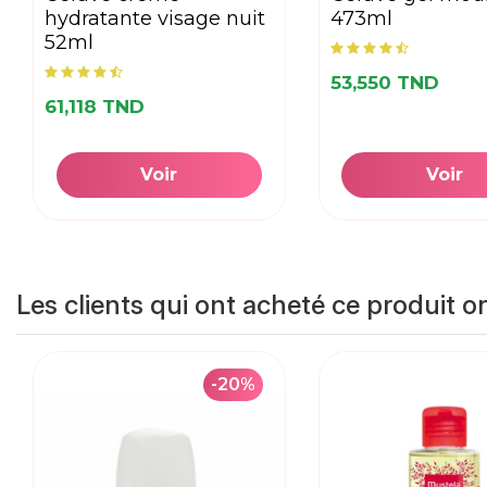
hydratante visage nuit
473ml
52ml
53,550 TND
61,118 TND
Voir
Voir
Les clients qui ont acheté ce produit o
-20%