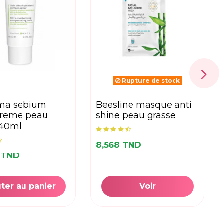
Rupture de stock
beesline masque anti
creme peau
shine peau grasse
 40ml
8,568 TND
 TND
ter au panier
Voir