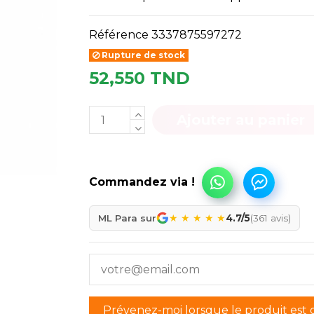
Référence
3337875597272
Rupture de stock
52,550 TND
Ajouter au panier
★
★
★
★
★
ML Para sur
4.7/5
(361 avis)