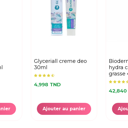
glyceriall creme deo
bioderma sebium
ml
30ml
hydra 
grasse
4,998 TND
42,840
anier
Ajouter au panier
Ajou