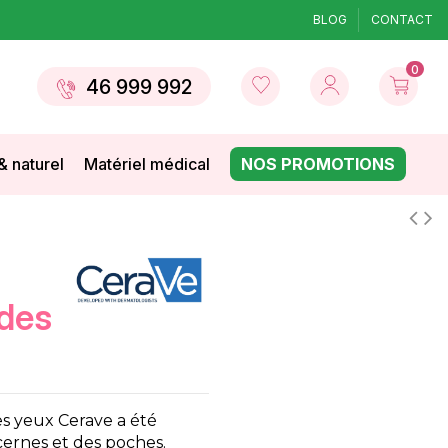
BLOG
CONTACT
0
46 999 992
& naturel
Matériel médical
NOS PROMOTIONS
 des
es yeux Cerave a été
cernes et des poches.