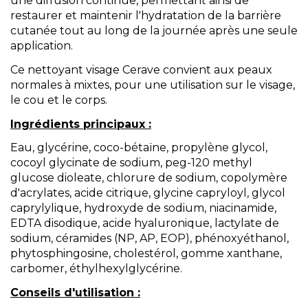
une diffusion continue, permettant ainsi de
restaurer et maintenir l'hydratation de la barrière
cutanée tout au long de la journée après une seule
application.
Ce nettoyant visage Cerave convient aux peaux
normales à mixtes, pour une utilisation sur le visage,
le cou et le corps.
Ingrédients principaux :
Eau, glycérine, coco-bétaïne, propylène glycol,
cocoyl glycinate de sodium, peg-120 methyl
glucose dioleate, chlorure de sodium, copolymère
d'acrylates, acide citrique, glycine capryloyl, glycol
caprylylique, hydroxyde de sodium, niacinamide,
EDTA disodique, acide hyaluronique, lactylate de
sodium, céramides (NP, AP, EOP), phénoxyéthanol,
phytosphingosine, cholestérol, gomme xanthane,
carbomer, éthylhexylglycérine.
Conseils d'utilisation :