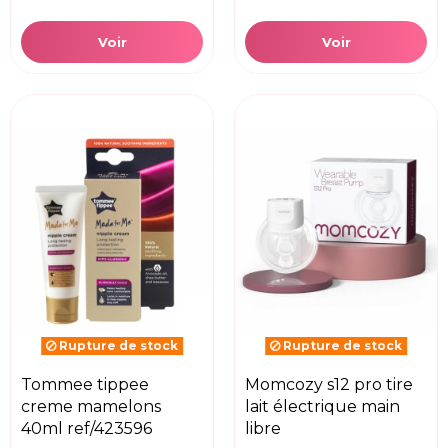
Voir
Voir
Rupture de stock
Rupture de stock
tommee tippee
momcozy s12 pro tire
creme mamelons
lait électrique main
40ml ref/423596
libre