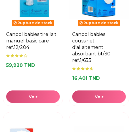
Rupture de stock
Rupture de stock
canpol babies tire lait
canpol babies
manuel basic care
coussinet
ref.12/204
d'allaitement
absorbant bt/30
ref.1/653
59,920 TND
16,401 TND
Voir
Voir