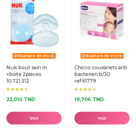
Rupture de stock
Rupture de stock
nuk bout sein m
chicco coussinets anti
+boite 2pieces
bacterien b/30
10.721.312
ref:61779
22,010 TND
19,706 TND
Voir
Voir