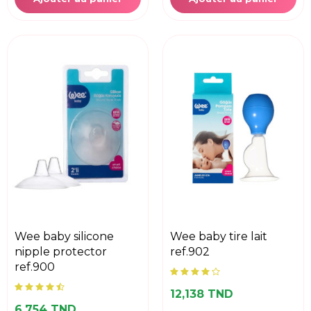
wee baby silicone
wee baby tire lait
nipple protector
ref.902
ref.900
12,138 TND
6,754 TND