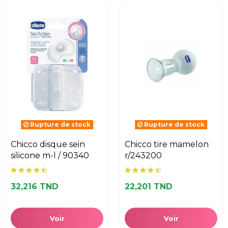
Rupture de stock
Rupture de stock
chicco disque sein
chicco tire mamelon
silicone m-l / 90340
r/243200
32,216 TND
22,201 TND
Voir
Voir