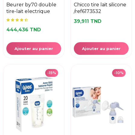
beurer by70 double
chicco tire lait silicone
tire-lait electrique
/ref6173532
39,911 TND
444,436 TND
Ajouter au panier
Ajouter au panier
-15%
-10%