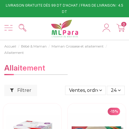
LIVRAISON GRATUITE DÈS 99 DT D'ACHAT / FRAIS DE LIVRAISON : 4.5
DT
0
Accueil
Bébé & Maman
Maman Grossese et allaitement
Allaitement
Allaitement
Filtrer
Ventes, ordre décroissant
24
-15%