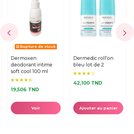
Rupture de stock
dermoxen
dermedic roll'on
deodorant intime
bleu lot de 2
soft cool 100 ml
42,100 TND
19,506 TND
Voir
Ajouter au panier