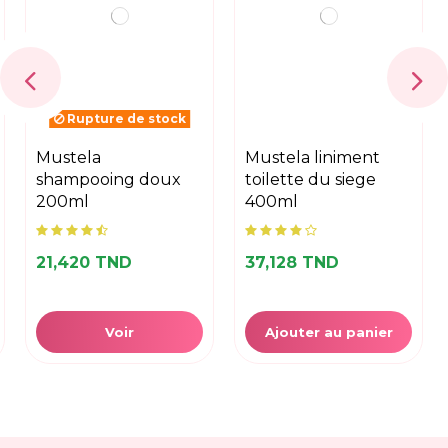
Rupture de stock
mustela
mustela liniment
shampooing doux
toilette du siege
200ml
400ml
21,420 TND
37,128 TND
Voir
Ajouter au panier