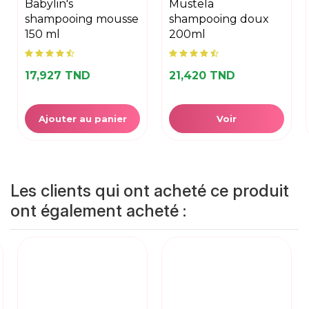
babylin's
mustela
shampooing mousse
shampooing doux
150 ml
200ml
17,927 TND
21,420 TND
Ajouter au panier
Voir
Les clients qui ont acheté ce produit
ont également acheté :