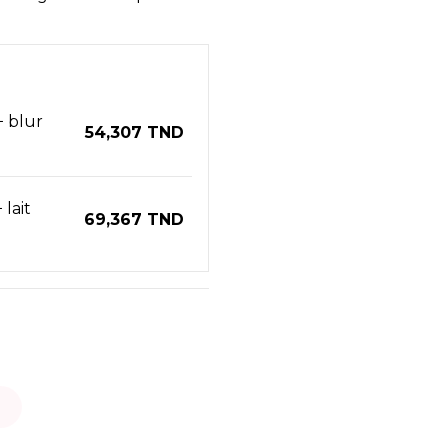
+ blur
54,307 TND
lait
69,367 TND