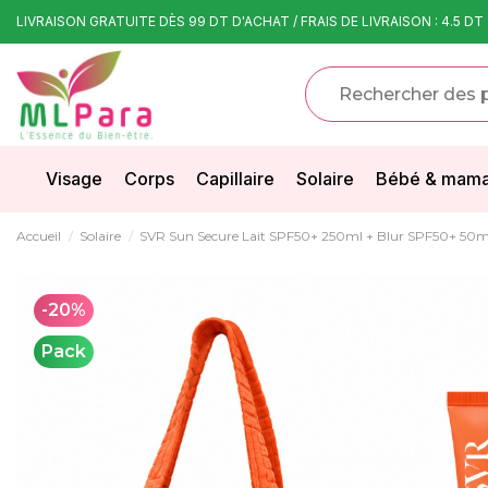
LIVRAISON GRATUITE DÈS 99 DT D'ACHAT / FRAIS DE LIVRAISON : 4.5 DT
Visage
Corps
Capillaire
Solaire
Bébé & mam
Accueil
Solaire
SVR Sun Secure Lait SPF50+ 250ml + Blur SPF50+ 50
-20%
Pack