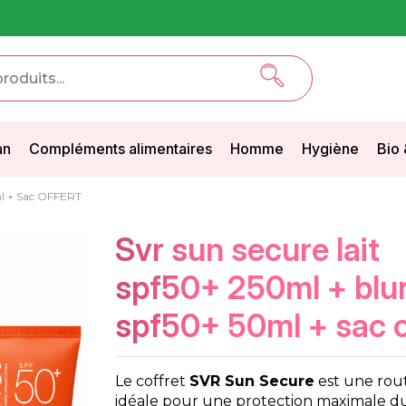
an
Compléments alimentaires
Homme
Hygiène
Bio 
ml + Sac OFFERT
svr sun secure lait
spf50+ 250ml + blu
spf50+ 50ml + sac o
Le coffret
SVR Sun Secure
est une rout
idéale pour une protection maximale du