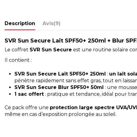
Description
Avis
(9)
SVR
Sun Secure Lait SPF50+ 250ml + Blur SP
Le coffret
SVR Sun Secure
est une routine solaire c
Il contient :
SVR Sun Secure Lait SPF50+ 250ml
:
un lait so
pénètre rapidement sans effet gras, tout en laissa
SVR Sun Secure Blur SPF50+ 50ml
: une mousse s
1 sac offert
: pratique et tendance, idéal pour tra
Ce pack offre une
protection large spectre UVA/UV
même en cas d’exposition prolongée au soleil.