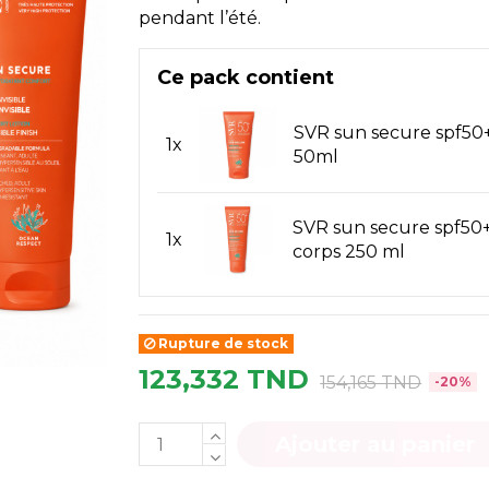
pendant l’été.
Ce pack contient
SVR sun secure spf50
1x
50ml
SVR sun secure spf50+ 
1x
corps 250 ml
Rupture de stock
123,332 TND
154,165 TND
-20%
Ajouter au panier