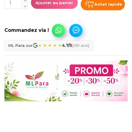
Ajouter au panier
Achat rapide
★
★
★
★
★
ML Para sur
4.7/5
(361 avis)